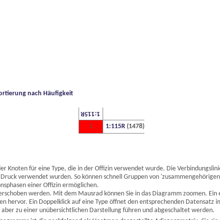
ortierung nach Häufigkeit
1:115R
1
1:115R
(1478)
 Knoten für eine Type, die in der Offizin verwendet wurde. Die Verbindungslini
Druck verwendet wurden. So können schnell Gruppen von 'zusammengehörigen' T
nsphasen einer Offizin ermöglichen.
erschoben werden. Mit dem Mausrad können Sie in das Diagramm zoomen. Ein ei
n hervor. Ein Doppelklick auf eine Type öffnet den entsprechenden Datensatz i
ber zu einer unübersichtlichen Darstellung führen und abgeschaltet werden.