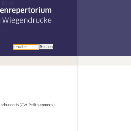
penrepertorium
r Wiegendrucke
Suchen
Jahrhunderts (GW-'Petitnummern').