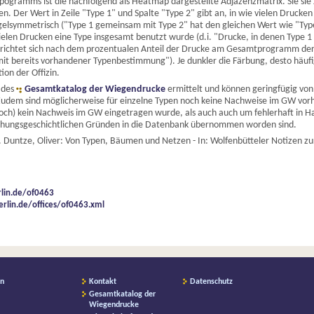
ypogramms ist die nachfolgend als Heatmap dargestellte Adjazenzmatrix. Sie sie 
 Der Wert in Zeile "Type 1" und Spalte "Type 2" gibt an, in wie vielen Drucke
piegelsymmetrisch ("Type 1 gemeinsam mit Type 2" hat den gleichen Wert wie "T
 vielen Drucken eine Type insgesamt benutzt wurde (d.i. "Drucke, in denen Type
n richtet sich nach dem prozentualen Anteil der Drucke am Gesamtprogramm der
n mit bereits vorhandener Typenbestimmung"). Je dunkler die Färbung, desto häufi
on der Offizin.
 des
Gesamtkatalog der Wiegendrucke
ermittelt und können geringfügig vo
udem sind möglicherweise für einzelne Typen noch keine Nachweise im GW vorh
 (noch) kein Nachweis im GW eingetragen wurde, als auch auch um fehlerhaft in 
chungsgeschichtlichen Gründen in die Datenbank übernommen worden sind.
 Duntze, Oliver: Von Typen, Bäumen und Netzen - In: Wolfenbütteler Notizen zu
rlin.de/of0463
erlin.de/offices/of0463.xml
on
Kontakt
Datenschutz
Gesamtkatalog der
Wiegendrucke