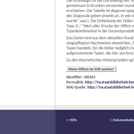
Die Grundlage für die Darstellung des T
gemeinsam in Drucken verwendet wurden.
erscheinen. Die Tabelle ist diagonal s
der Diagonale geben jeweils an, in wie
wurde" usw.). Die Einfärbung der Zelle
Type 2) / "Wert aller Drucke der Offizi
Typenkombination in der Gesamtprodukti
Das Daten sind aus dem aktuellen Stand
eingepflegten Nachweisen abweichen. Z
Typen handeln, für die bisher lediglich
aufgenommene Typen, die hier aus fors
Zu den theoretischen Hintergründen vgl.
Diese Offizin im GW suchen!
Identifier: of0463
Permalink:
http://tw.staatsbibliothek-be
XML-Quelle:
http://tw.staatsbibliothek-b
Hilfe
Dokumentati