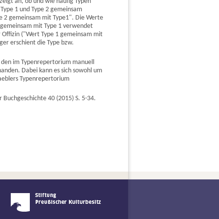
zeigt an, ob und wie häufig Typen
n Type 1 und Type 2 gemeinsam
ype 2 gemeinsam mit Type1". Die Werte
 1 gemeinsam mit Type 1 verwendet
 Offizin ("Wert Type 1 gemeinsam mit
ger erschient die Type bzw.
n den im Typenrepertorium manuell
anden. Dabei kann es sich sowohl um
Haeblers Typenrepertorium
r Buchgeschichte 40 (2015) S. 5-34.