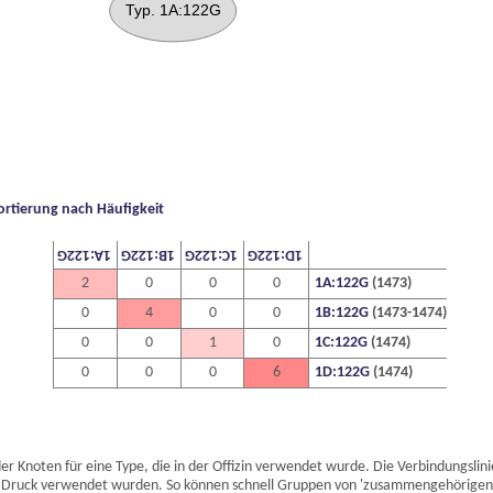
ortierung nach Häufigkeit
1A:122G
1B:122G
1C:122G
1D:122G
2
0
0
0
1A:122G
(1473)
0
4
0
0
1B:122G
(1473-1474)
0
0
1
0
1C:122G
(1474)
0
0
0
6
1D:122G
(1474)
 Knoten für eine Type, die in der Offizin verwendet wurde. Die Verbindungslini
Druck verwendet wurden. So können schnell Gruppen von 'zusammengehörigen' T