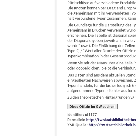
Rückschlüsse auf verschiedene Produktio
Die Knoten können per Drag and Drop v
die gemeinsam mit ihr verwendeten Type
hält verbundene Typen zusammen, kann a
Die Grundlage für die Darstellung des T
gemeinsam in Drucken verwendet wurden.
erscheinen. Die Tabelle ist diagonal s
der Diagonale geben jeweils an, in wie
wurde" usw.). Die Einfärbung der Zelle
Type 2) / "Wert aller Drucke der Offizi
Typenkombination in der Gesamtprodukti
Wenn Sie mit der Maus über eine Zelle i
oder doppelklicken, bleibt die Verbind
Das Daten sind aus dem aktuellen Stand
eingepflegten Nachweisen abweichen. Z
Typen handeln, für die bisher lediglich
aufgenommene Typen, die hier aus fors
Zu den theoretischen Hintergründen vgl.
Diese Offizin im GW suchen!
Identifier: of1177
Permalink:
http://tw.staatsbibliothek-be
XML-Quelle:
http://tw.staatsbibliothek-b