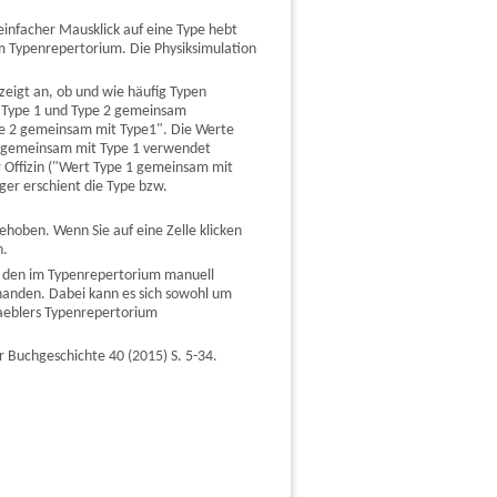
nfacher Mausklick auf eine Type hebt
m Typenrepertorium. Die Physiksimulation
zeigt an, ob und wie häufig Typen
n Type 1 und Type 2 gemeinsam
ype 2 gemeinsam mit Type1". Die Werte
 1 gemeinsam mit Type 1 verwendet
 Offizin ("Wert Type 1 gemeinsam mit
ger erschient die Type bzw.
hoben. Wenn Sie auf eine Zelle klicken
n.
n den im Typenrepertorium manuell
anden. Dabei kann es sich sowohl um
Haeblers Typenrepertorium
r Buchgeschichte 40 (2015) S. 5-34.