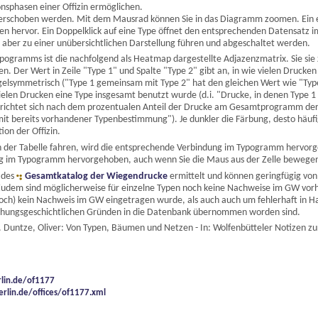
nsphasen einer Offizin ermöglichen.
erschoben werden. Mit dem Mausrad können Sie in das Diagramm zoomen. Ein ei
n hervor. Ein Doppelklick auf eine Type öffnet den entsprechenden Datensatz i
ber zu einer unübersichtlichen Darstellung führen und abgeschaltet werden.
ypogramms ist die nachfolgend als Heatmap dargestellte Adjazenzmatrix. Sie sie 
 Der Wert in Zeile "Type 1" und Spalte "Type 2" gibt an, in wie vielen Drucke
piegelsymmetrisch ("Type 1 gemeinsam mit Type 2" hat den gleichen Wert wie "T
 vielen Drucken eine Type insgesamt benutzt wurde (d.i. "Drucke, in denen Type
n richtet sich nach dem prozentualen Anteil der Drucke am Gesamtprogramm der
n mit bereits vorhandener Typenbestimmung"). Je dunkler die Färbung, desto häufi
on der Offizin.
n der Tabelle fahren, wird die entsprechende Verbindung im Typogramm hervorge
ung im Typogramm hervorgehoben, auch wenn Sie die Maus aus der Zelle bewege
 des
Gesamtkatalog der Wiegendrucke
ermittelt und können geringfügig vo
udem sind möglicherweise für einzelne Typen noch keine Nachweise im GW vorh
 (noch) kein Nachweis im GW eingetragen wurde, als auch auch um fehlerhaft in 
chungsgeschichtlichen Gründen in die Datenbank übernommen worden sind.
 Duntze, Oliver: Von Typen, Bäumen und Netzen - In: Wolfenbütteler Notizen zu
rlin.de/of1177
erlin.de/offices/of1177.xml