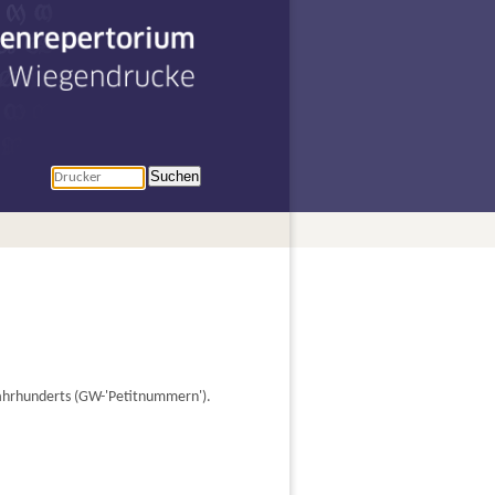
penrepertorium
r Wiegendrucke
Suchen
Jahrhunderts (GW-'Petitnummern').