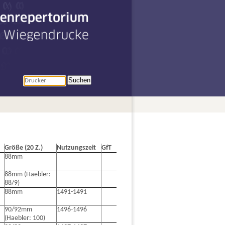
penrepertorium
r Wiegendrucke
Suchen
Größe (20 Z.)
Nutzungszeit
GfT
88mm
88mm (Haebler:
88/9)
88mm
1491-1491
90/92mm
1496-1496
(Haebler: 100)