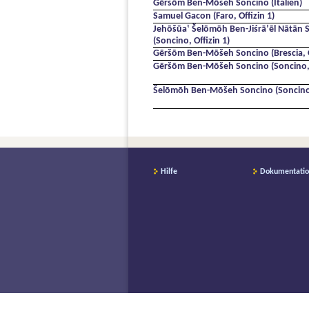
Gēršōm Ben-Mōšeh Soncino (Italien)
Samuel Gacon (Faro, Offizin 1)
Jehōšūaʽ Šelōmōh Ben-Jiśrāʼēl Nātān 
(Soncino, Offizin 1)
Gēršōm Ben-Mōšeh Soncino (Brescia, O
Gēršōm Ben-Mōšeh Soncino (Soncino, O
Šelōmōh Ben-Mōšeh Soncino (Soncino, 
Hilfe
Dokumentati