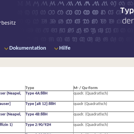
Ty
de
Dokumentation
Hilfe
Type
M- / Qu-Form
ser (Neapel,
Type 4A:88H
quadr. (Quadratisch)
auser]
Type [alt 12]:88H
quadr (Quadratisch)
ser (Neapel,
Type 4B:88H
quadr. (Quadratisch)
izin 1)
Type 2:90/92H
quadr. (Quadratisch)