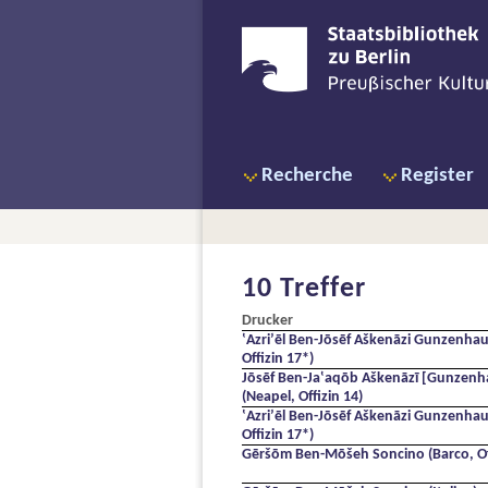
Recherche
Register
10 Treffer
Drucker
ʽAzriʼēl Ben-Jōsēf Aškenāzi Gunzenhau
Offizin 17*)
Jōsēf Ben-Ja‛aqōb Aškenāzī [Gunzenh
(Neapel, Offizin 14)
ʽAzriʼēl Ben-Jōsēf Aškenāzi Gunzenhau
Offizin 17*)
Gēršōm Ben-Mōšeh Soncino (Barco, Off