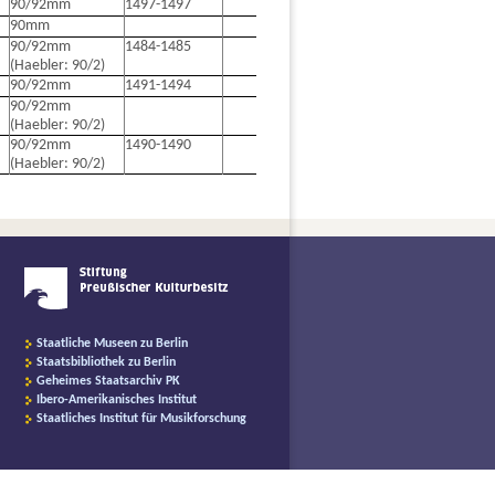
90/92mm
1497-1497
90mm
90/92mm
1484-1485
(Haebler: 90/2)
90/92mm
1491-1494
90/92mm
(Haebler: 90/2)
90/92mm
1490-1490
(Haebler: 90/2)
Staatliche Museen zu Berlin
Staatsbibliothek zu Berlin
Geheimes Staatsarchiv PK
Ibero-Amerikanisches Institut
Staatliches Institut für Musikforschung