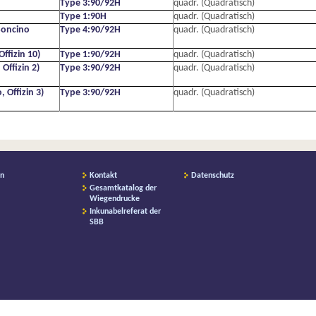
Type 3:90/92H
quadr. (Quadratisch)
Type 1:90H
quadr. (Quadratisch)
Soncino
Type 4:90/92H
quadr. (Quadratisch)
ffizin 10)
Type 1:90/92H
quadr. (Quadratisch)
ffizin 2)
Type 3:90/92H
quadr. (Quadratisch)
Offizin 3)
Type 3:90/92H
quadr. (Quadratisch)
on
Kontakt
Datenschutz
Gesamtkatalog der
Wiegendrucke
Inkunabelreferat der
SBB