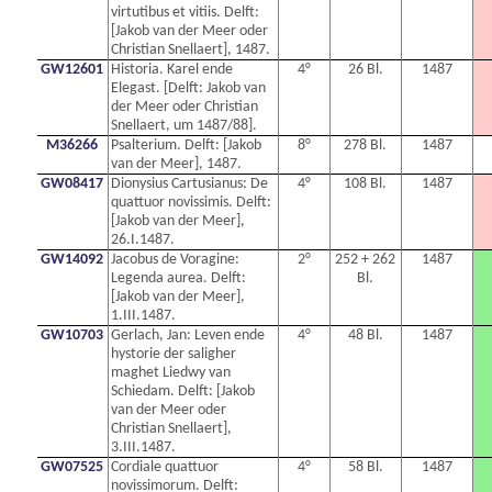
virtutibus et vitiis. Delft:
[Jakob van der Meer oder
Christian Snellaert], 1487.
GW12601
Historia. Karel ende
4°
26 Bl.
1487
Elegast. [Delft: Jakob van
der Meer oder Christian
Snellaert, um 1487/88].
M36266
Psalterium. Delft: [Jakob
8°
278 Bl.
1487
van der Meer], 1487.
GW08417
Dionysius Cartusianus: De
4°
108 Bl.
1487
quattuor novissimis. Delft:
[Jakob van der Meer],
26.I.1487.
GW14092
Jacobus de Voragine:
2°
252 + 262
1487
Legenda aurea. Delft:
Bl.
[Jakob van der Meer],
1.III.1487.
GW10703
Gerlach, Jan: Leven ende
4°
48 Bl.
1487
hystorie der saligher
maghet Liedwy van
Schiedam. Delft: [Jakob
van der Meer oder
Christian Snellaert],
3.III.1487.
GW07525
Cordiale quattuor
4°
58 Bl.
1487
novissimorum. Delft: