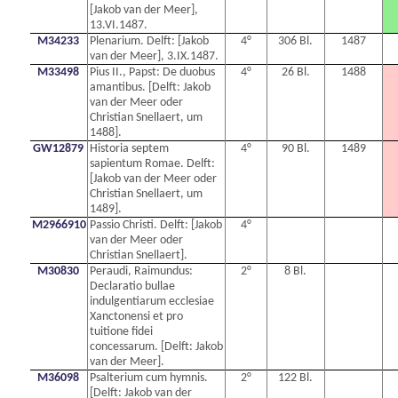
[Jakob van der Meer],
13.VI.1487.
M34233
Plenarium. Delft: [Jakob
4°
306 Bl.
1487
van der Meer], 3.IX.1487.
M33498
Pius II., Papst: De duobus
4°
26 Bl.
1488
amantibus. [Delft: Jakob
van der Meer oder
Christian Snellaert, um
1488].
GW12879
Historia septem
4°
90 Bl.
1489
sapientum Romae. Delft:
[Jakob van der Meer oder
Christian Snellaert, um
1489].
M2966910
Passio Christi. Delft: [Jakob
4°
van der Meer oder
Christian Snellaert].
M30830
Peraudi, Raimundus:
2°
8 Bl.
Declaratio bullae
indulgentiarum ecclesiae
Xanctonensi et pro
tuitione fidei
concessarum. [Delft: Jakob
van der Meer].
M36098
Psalterium cum hymnis.
2°
122 Bl.
[Delft: Jakob van der