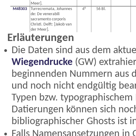
Meer].
M48303
Turrecremata, Johannes
4°
56 Bl.
de: De venerabili
sacramento corporis
Christi. Delft: [Jakob van
der Meer].
Erläuterungen
Die Daten sind aus dem aktue
Wiegendrucke
(GW) extrahiert
beginnenden Nummern aus 
und noch nicht endgültig bearb
Typen bzw. typographischem 
Datierungen können sich noc
bibliographischer Ghosts ist 
Falls Namensansetzungen in