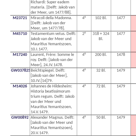
Richardi: Super eadem
materia. [Delft: Jakob van
der Meer, um 1477/88].
M23721
Miracoli della Madonna.
4°
102 Bl.
1477
[Delft: Jakob van der
Meer, um 1477/78].
M45710
Testamentum vetus. Delft:
2°
318 + 324
1477
Jakob van der Meer und
Bl.
Mauritius Yemantszoen,
10.I.1477.
M17240
Laurent, Frère: Somme le
4°
200 Bl.
1478
roy. Delft: [Jakob van der
Meer], 24.IV.1478.
GW0378250N
Beichtspiegel. Delft:
4°
32 Bl.
1479
[Jakob van der Meer],
10.IV.[14]79.
M14026
Johannes de Hildesheim:
4°
72 Bl.
1479
Historia beatissimorum
trium regum. Delft: Jakob
van der Meer und
Mauritius Yemantszoen,
14.V.1479.
GW00892
Alexander Magnus. Delft:
4°
50 Bl.
1479
[Jakob van der Meer und
Mauritius Yemantszoen],
20.V.1479.