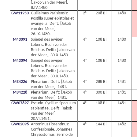
[Jakob van der Meer],
8.IV.1480.
GW11950
Guillelmus Parisiensis:
2°
208 Bl.
1480
Postilla super epistolas et
evangelia. Delft: [Jakob
van der Meer],
26.IX.1480.
M43091
Spiegel des ewigen
4°
108 Bl.
1480
Lebens. Buch von der
Beichte. Delft: [Jakob van
der Meer], 30.X.1480.
M43094
Spiegel des ewigen
4°
108 Bl.
1480
Lebens. Buch von der
Beichte. Delft: [Jakob van
der Meer], 30.X.1480.
M34226
Plenarium. Delft: [Jakob
4°
288 Bl.
1481
van der Meer], 1481.
M34228
Plenarium. Delft: [Jakob
4°
300 Bl.
1481
van der Meer], 1481.
GW07897
Pseudo- Cyrillus: Speculum
4°
108 Bl.
1481
sapientiae. Delft: [Jakob
van der Meer],
20.VI.1481.
GW02096
Antoninus Florentinus:
4°
144 Bl.
1482
Confessionale. Johannes
Chrysostomus: Sermo de