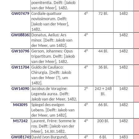
poenitentia. Delft: [Jakob
van der Meer], 1482.
GW07479
Cordiale quattuor
4°
72 Bl.
1482
novissimorum. Delft:
[Jakob van der Meer],
1482.
GW0883630N
Donatus, Aelius: Ars
4°
1482
minor. [Delft: Jakob van
der Meer, um 1482].
GW10796
Gerson, Johannes: Opus
4°
44 Bl.
1482
tripartitum. Delft: [Jakob
van der Meer], 1482.
GW11704
Guido de Cauliaco:
4°
36 Bl.
1482
Chirurgia. [Delft: Jakob
van der Meer (?), um
1482].
GW14090
Jacobus de Voragine:
2°
242 + 248
1482
Legenda aurea. Delft:
Bl.
Jakob van der Meer, 1482.
M43095
Spiegel des ewigen
4°
66 Bl.
1482
Lebens. [Delft: Jakob van
der Meer, um 1482].
M17242
Laurent, Frère: Somme le
4°
200 Bl.
1482
roy. Delft: [Jakob van der
Meer], 14.XII.1482.
GW0817410N
David (von Burgund),
4°
6 Bl.
1483