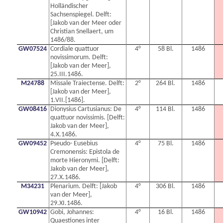
Holländischer
Sachsenspiegel. Delft:
[Jakob van der Meer oder
Christian Snellaert, um
1486/88.
GW07524
Cordiale quattuor
4°
58 Bl.
1486
novissimorum. Delft:
[Jakob van der Meer],
25.III.1486.
M24788
Missale Traiectense. Delft:
2°
264 Bl.
1486
[Jakob van der Meer],
1.VII.[1486].
GW08416
Dionysius Cartusianus: De
4°
114 Bl.
1486
quattuor novissimis. [Delft:
Jakob van der Meer],
4.X.1486.
GW09452
Pseudo- Eusebius
4°
75 Bl.
1486
Cremonensis: Epistola de
morte Hieronymi. [Delft:
Jakob van der Meer],
27.X.1486.
M34231
Plenarium. Delft: [Jakob
4°
306 Bl.
1486
van der Meer],
29.XI.1486.
GW10942
Gobi, Johannes:
4°
16 Bl.
1486
Quaestiones inter