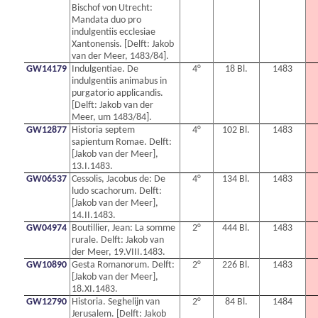
Bischof von Utrecht:
Mandata duo pro
indulgentiis ecclesiae
Xantonensis. [Delft: Jakob
van der Meer, 1483/84].
GW14179
Indulgentiae. De
4°
18 Bl.
1483
indulgentiis animabus in
purgatorio applicandis.
[Delft: Jakob van der
Meer, um 1483/84].
GW12877
Historia septem
4°
102 Bl.
1483
sapientum Romae. Delft:
[Jakob van der Meer],
13.I.1483.
GW06537
Cessolis, Jacobus de: De
4°
134 Bl.
1483
ludo scachorum. Delft:
[Jakob van der Meer],
14.II.1483.
GW04974
Boutillier, Jean: La somme
2°
444 Bl.
1483
rurale. Delft: Jakob van
der Meer, 19.VIII.1483.
GW10890
Gesta Romanorum. Delft:
2°
226 Bl.
1483
[Jakob van der Meer],
18.XI.1483.
GW12790
Historia. Seghelijn van
2°
84 Bl.
1484
Jerusalem. [Delft: Jakob