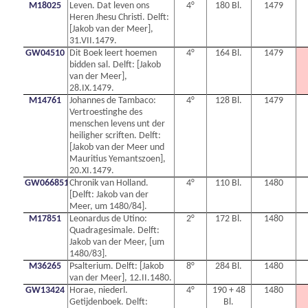
M18025
Leven. Dat leven ons
4°
180 Bl.
1479
Heren Jhesu Christi. Delft:
[Jakob van der Meer],
31.VII.1479.
GW04510
Dit Boek leert hoemen
4°
164 Bl.
1479
bidden sal. Delft: [Jakob
van der Meer],
28.IX.1479.
M14761
Johannes de Tambaco:
4°
128 Bl.
1479
Vertroestinghe des
menschen levens unt der
heiligher scriften. Delft:
[Jakob van der Meer und
Mauritius Yemantszoen],
20.XI.1479.
GW0668514N
Chronik van Holland.
4°
110 Bl.
1480
[Delft: Jakob van der
Meer, um 1480/84].
M17851
Leonardus de Utino:
2°
172 Bl.
1480
Quadragesimale. Delft:
Jakob van der Meer, [um
1480/83].
M36265
Psalterium. Delft: [Jakob
8°
284 Bl.
1480
van der Meer], 12.II.1480.
GW13424
Horae, niederl.
4°
190 + 48
1480
Getijdenboek. Delft:
Bl.