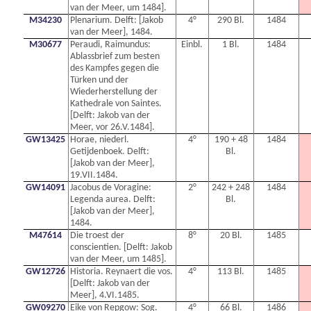
van der Meer, um 1484].
M34230
Plenarium. Delft: [Jakob
4°
290 Bl.
1484
van der Meer], 1484.
M30677
Peraudi, Raimundus:
Einbl.
1 Bl.
1484
Ablassbrief zum besten
des Kampfes gegen die
Türken und der
Wiederherstellung der
Kathedrale von Saintes.
[Delft: Jakob van der
Meer, vor 26.V.1484].
GW13425
Horae, niederl.
4°
190 + 48
1484
Getijdenboek. Delft:
Bl.
[Jakob van der Meer],
19.VII.1484.
GW14091
Jacobus de Voragine:
2°
242 + 248
1484
Legenda aurea. Delft:
Bl.
[Jakob van der Meer],
1484.
M47614
Die troest der
8°
20 Bl.
1485
conscientien. [Delft: Jakob
van der Meer, um 1485].
GW12726
Historia. Reynaert die vos.
4°
113 Bl.
1485
[Delft: Jakob van der
Meer], 4.VI.1485.
GW09270
Eike von Repgow: Sog.
4°
66 Bl.
1486