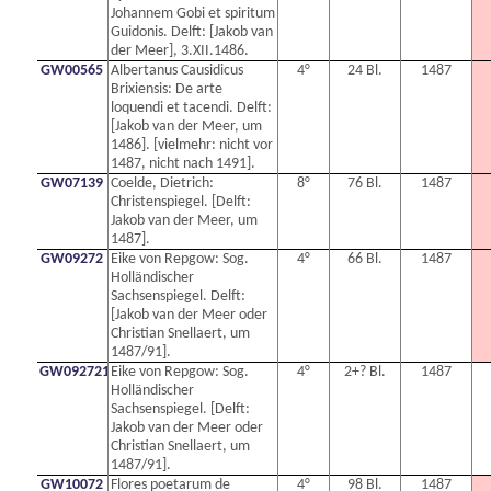
Johannem Gobi et spiritum
Guidonis. Delft: [Jakob van
der Meer], 3.XII.1486.
GW00565
Albertanus Causidicus
4°
24 Bl.
1487
Brixiensis: De arte
loquendi et tacendi. Delft:
[Jakob van der Meer, um
1486]. [vielmehr: nicht vor
1487, nicht nach 1491].
GW07139
Coelde, Dietrich:
8°
76 Bl.
1487
Christenspiegel. [Delft:
Jakob van der Meer, um
1487].
GW09272
Eike von Repgow: Sog.
4°
66 Bl.
1487
Holländischer
Sachsenspiegel. Delft:
[Jakob van der Meer oder
Christian Snellaert, um
1487/91].
GW0927210N
Eike von Repgow: Sog.
4°
2+? Bl.
1487
Holländischer
Sachsenspiegel. [Delft:
Jakob van der Meer oder
Christian Snellaert, um
1487/91].
GW10072
Flores poetarum de
4°
98 Bl.
1487