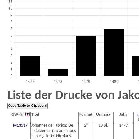
Liste der Drucke von Ja
GW-Nr
Titel
Format
Umfang
Jahr
I
M13517
Johannes de Fabrica: De
2°
10 Bl.
1477
indulgentiis pro animabus
in purgatorio. Nicolaus