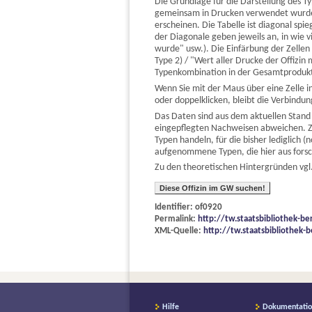
Die Grundlage für die Darstellung des T
gemeinsam in Drucken verwendet wurden.
erscheinen. Die Tabelle ist diagonal s
der Diagonale geben jeweils an, in wie
wurde" usw.). Die Einfärbung der Zelle
Type 2) / "Wert aller Drucke der Offizi
Typenkombination in der Gesamtprodukti
Wenn Sie mit der Maus über eine Zelle i
oder doppelklicken, bleibt die Verbind
Das Daten sind aus dem aktuellen Stand
eingepflegten Nachweisen abweichen. Z
Typen handeln, für die bisher lediglich
aufgenommene Typen, die hier aus fors
Zu den theoretischen Hintergründen vgl.
Diese Offizin im GW suchen!
Identifier: of0920
Permalink:
http://tw.staatsbibliothek-be
XML-Quelle:
http://tw.staatsbibliothek-b
Hilfe
Dokumentati