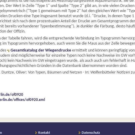
ypogramms ist die nachfolgend als Heatmap dargestellte Adjazenzmatrix. Sie sie 
 Der Wert in Zeile "Type 1" und Spalte "Type 2" gibt an, in wie vielen Drucke
piegelsymmetrisch ("Type 1 gemeinsam mit Type 2" hat den gleichen Wert wie "T
 vielen Drucken eine Type insgesamt benutzt wurde (d.i. "Drucke, in denen Type
n richtet sich nach dem prozentualen Anteil der Drucke am Gesamtprogramm der
n mit bereits vorhandener Typenbestimmung"). Je dunkler die Färbung, desto häufi
on der Offizin.
n der Tabelle fahren, wird die entsprechende Verbindung im Typogramm hervorge
ung im Typogramm hervorgehoben, auch wenn Sie die Maus aus der Zelle bewege
 des
Gesamtkatalog der Wiegendrucke
ermittelt und können geringfügig vo
udem sind möglicherweise für einzelne Typen noch keine Nachweise im GW vorh
 (noch) kein Nachweis im GW eingetragen wurde, als auch auch um fehlerhaft in 
chungsgeschichtlichen Gründen in die Datenbank übernommen worden sind.
 Duntze, Oliver: Von Typen, Bäumen und Netzen - In: Wolfenbütteler Notizen zu
rlin.de/of0920
erlin.de/offices/of0920.xml
on
Kontakt
Datenschutz