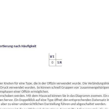
ortierung nach Häufigkeit
1:R
0
1:R
 Knoten für eine Type, die in der Offizin verwendet wurde. Die Verbindungslini
Druck verwendet wurden. So können schnell Gruppen von 'zusammengehörigen' T
nsphasen einer Offizin ermöglichen.
erschoben werden. Mit dem Mausrad können Sie in das Diagramm zoomen. Ein ei
n hervor. Ein Doppelklick auf eine Type öffnet den entsprechenden Datensatz i
ber zu einer unübersichtlichen Darstellung führen und abgeschaltet werden.