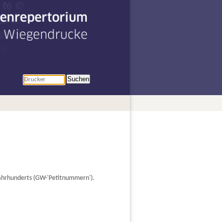
penrepertorium
r Wiegendrucke
Suchen
Jahrhunderts (GW-'Petitnummern').