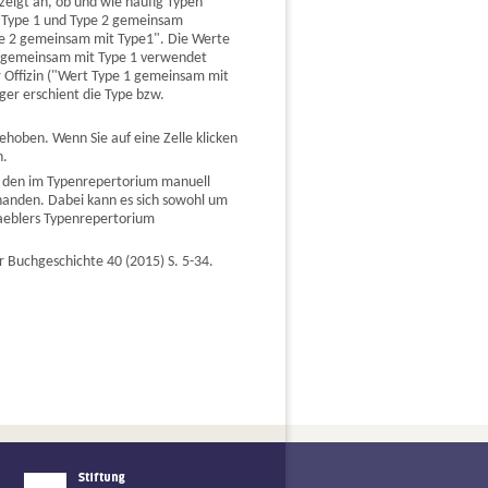
zeigt an, ob und wie häufig Typen
n Type 1 und Type 2 gemeinsam
ype 2 gemeinsam mit Type1". Die Werte
 1 gemeinsam mit Type 1 verwendet
 Offizin ("Wert Type 1 gemeinsam mit
ger erschient die Type bzw.
hoben. Wenn Sie auf eine Zelle klicken
n.
n den im Typenrepertorium manuell
anden. Dabei kann es sich sowohl um
Haeblers Typenrepertorium
r Buchgeschichte 40 (2015) S. 5-34.