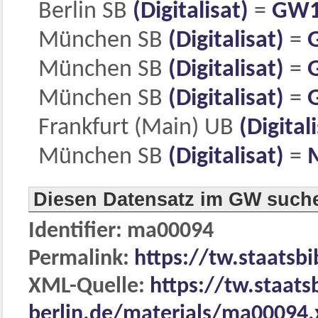
Berlin SB
(Digitalisat)
=
GW1
München SB
(Digitalisat)
=
München SB
(Digitalisat)
=
München SB
(Digitalisat)
=
Frankfurt (Main) UB
(Digitali
München SB
(Digitalisat)
=
Diesen Datensatz im GW such
Identifier: ma00094
Permalink:
https://tw.staatsb
XML-Quelle:
https://tw.staats
berlin.de/materials/ma00094