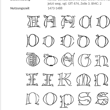
jetzt weg, vgl. GfT 674, Zeile 3. BMC: 2
Nutzungszeit
1473-1488