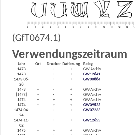
(GfT0674.1)
Verwendungszeitraum
Jahr
Ort
Drucker
Datierung
Beleg
1473
+
+
+
GW-Archiv
1473
+
+
+
GW12641
1473-06-
+
+
+
GW00884
28
1473
+
-
+
GW-Archiv
[1473]
-
-
-
GW-Archiv
1474
+
+
+
GW-Archiv
1474
+
+
+
GW09523
1474-04-
+
+
+
GW07233
24
1474-11-
+
+
+
GW12655
02
1475
+
+
+
GW-Archiv