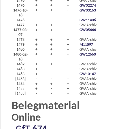
1476
+
+
+
GW-Archiv
1476
+
+
+
GW02274
1476-10-
+
+
+
GW03163
18
1476
-
-
+
GW11406
1477
+
+
+
GW-Archiv
1477-03-
+
+
+
GW05666
07
1478
+
+
+
GW-Archiv
1479
+
+
+
M11597
1480
+
+
+
GW-Archiv
1480-02-
+
+
+
GW12660
18
1482
+
+
+
GW-Archiv
1483
+
-
+
GW-Archiv
1483
+
-
+
GW10147
[1483]
-
-
-
GW-Archiv
1484
+
+
+
GW-Archiv
1488
+
-
+
GW-Archiv
[1488]
-
-
-
GW-Archiv
Belegmaterial
Online