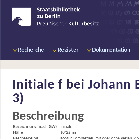
Recherche
Register
Dokumentation
Initiale f bei
Johann B
3)
Beschreibung
Bezeichnung (nach GW)
Initiale f
Höhe
18/22mm
Beschreibung
Kontur-Lombarden, mit oder ohne Perlen. Abgren