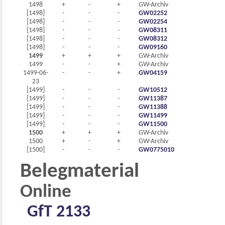
1498
+
-
+
GW-Archiv
[1498]
-
-
-
GW02252
[1498]
-
-
-
GW02254
[1498]
-
-
-
GW08311
[1498]
-
-
-
GW08312
[1498]
-
-
-
GW09160
1499
+
+
+
GW-Archiv
1499
-
-
+
GW-Archiv
1499-06-
-
-
+
GW04159
23
[1499]
-
-
-
GW10512
[1499]
-
-
-
GW11387
[1499]
-
-
-
GW11388
[1499]
-
-
-
GW11499
[1499]
-
-
-
GW11500
1500
+
+
+
GW-Archiv
1500
+
-
+
GW-Archiv
[1500]
-
-
-
GW0775010
Belegmaterial
Online
GfT 2133