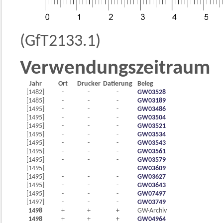
(GfT2133.1)
Verwendungszeitraum
Jahr
Ort
Drucker
Datierung
Beleg
[1482]
-
-
-
GW03528
[1485]
-
-
-
GW03189
[1495]
-
-
-
GW03486
[1495]
-
-
-
GW03504
[1495]
-
-
-
GW03521
[1495]
-
-
-
GW03534
[1495]
-
-
-
GW03543
[1495]
-
-
-
GW03561
[1495]
-
-
-
GW03579
[1495]
-
-
-
GW03609
[1495]
-
-
-
GW03627
[1495]
-
-
-
GW03643
[1495]
-
-
-
GW07497
[1497]
-
-
-
GW03749
1498
+
+
+
GW-Archiv
1498
+
+
+
GW04964