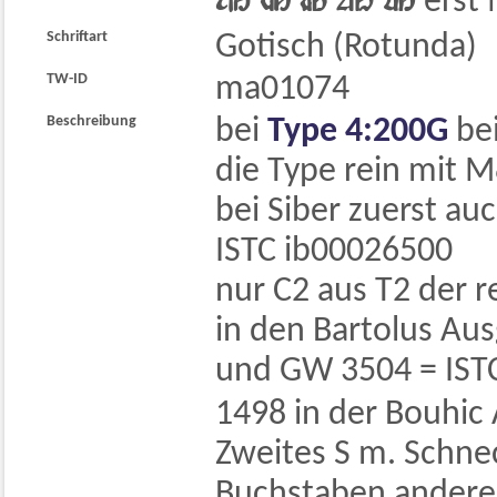
    
erst
Schriftart
Gotisch (Rotunda)
TW-ID
ma01074
Beschreibung
bei
Type 4:200G
be
die Type rein mit 
bei Siber zuerst au
ISTC ib00026500
nur C2 aus T2 der r
in den Bartolus Au
und GW 3504 = IST
1498 in der Bouhic
Zweites S m. Schne
Buchstaben ander