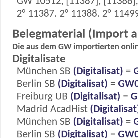
GW 10512, [11387], [11388],
2° 11387. 2° 11388. 2° 1149
Belegmaterial (Import 
Die aus dem GW importierten online
Digitalisate
München SB
(Digitalisat)
=
Berlin SB
(Digitalisat)
=
GW0
Freiburg UB
(Digitalisat)
=
G
Madrid AcadHist
(Digitalisat
München SB
(Digitalisat)
=
Berlin SB
(Digitalisat)
=
GW0