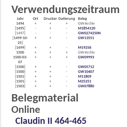
Verwendungszeitraum
Jahr
Ort
Drucker
Datierung
Beleg
1494
+
+
+
GW-Archiv
[
1495
]
-
+
-
M1854120
[1497]
-
-
-
GW0274250N
[
1499-10-
+
+
-
GW13551
25
]
[
1499
]
+
+
-
M19256
1500
+
+
+
GW-Archiv
1500-03-
+
+
+
GW09993
07
[
1500
]
+
+
-
GW05712
[
1500
]
+
+
-
GW10407
[
1501
]
+
+
-
M11809
[
1501
]
+
+
-
M25251
[
1503
]
+
+
-
GW07880
Belegmaterial
Online
Claudin II 464-465