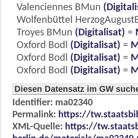
Valenciennes BMun
(Digitali
Wolfenbüttel HerzogAugust
Troyes BMun
(Digitalisat)
=
Oxford Bodl
(Digitalisat)
=
M
Oxford Bodl
(Digitalisat)
=
M
Oxford Bodl
(Digitalisat)
=
M
Diesen Datensatz im GW such
Identifier: ma02340
Permalink:
https://tw.staatsb
XML-Quelle:
https://tw.staats