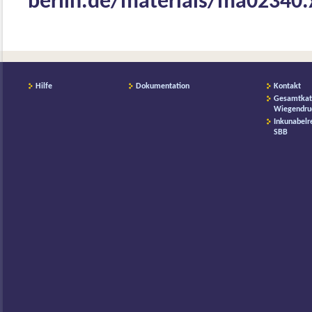
berlin.de/materials/ma02340
Hilfe
Dokumentation
Kontakt
Gesamtkat
Wiegendru
Inkunabelr
SBB