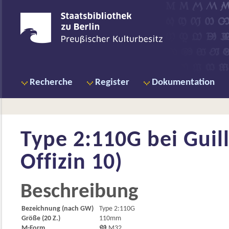
Recherche
Register
Dokumentation
Type 2:110G bei
Guil
Offizin 10)
Beschreibung
Bezeichnung (nach GW)
Type 2:110G
Größe (20 Z.)
110mm
M-Form

M32