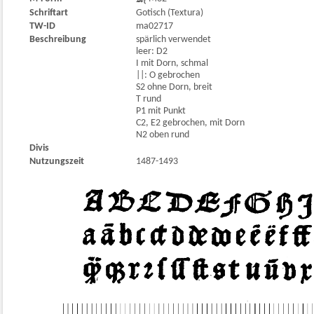
Schriftart
Gotisch (Textura)
TW-ID
ma02717
Beschreibung
spärlich verwendet
leer: D2
I mit Dorn, schmal
||: O gebrochen
S2 ohne Dorn, breit
T rund
P1 mit Punkt
C2, E2 gebrochen, mit Dorn
N2 oben rund
Divis
Nutzungszeit
1487-1493