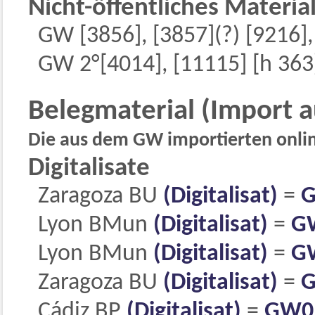
Nicht-öffentliches Materia
GW [3856], [3857](?) [9216]
GW 2°[4014], [11115] [h 363
Belegmaterial (Import 
Die aus dem GW importierten online
Digitalisate
Zaragoza BU
(Digitalisat)
=
G
Lyon BMun
(Digitalisat)
=
G
Lyon BMun
(Digitalisat)
=
G
Zaragoza BU
(Digitalisat)
=
G
Cádiz BP
(Digitalisat)
=
GW0