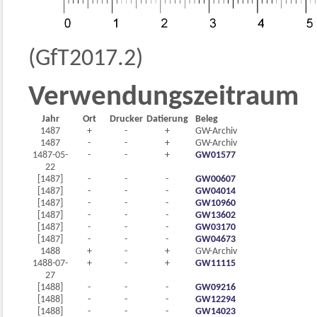
(GfT2017.2)
Verwendungszeitraum
Jahr
Ort
Drucker
Datierung
Beleg
1487
+
-
+
GW-Archiv
1487
-
-
+
GW-Archiv
1487-05-
-
-
+
GW01577
22
[1487]
-
-
-
GW00607
[1487]
-
-
-
GW04014
[1487]
-
-
-
GW10960
[1487]
-
-
-
GW13602
[1487]
-
-
-
GW03170
[1487]
-
-
-
GW04673
1488
+
-
+
GW-Archiv
1488-07-
+
-
+
GW11115
27
[1488]
-
-
-
GW09216
[1488]
-
-
-
GW12294
[1488]
-
-
-
GW14023