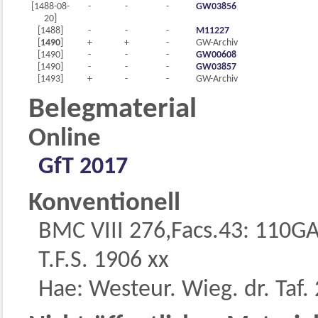
[1488-08-
-
-
-
GW03856
20]
[1488]
-
-
-
M11227
[
1490
]
+
+
-
GW-Archiv
[1490]
-
-
-
GW00608
[1490]
-
-
-
GW03857
[1493]
+
-
-
GW-Archiv
Belegmaterial
Online
GfT 2017
Konventionell
BMC VIII 276,Facs.43: 110GA
T.F.S. 1906 xx
Hae: Westeur. Wieg. dr. Taf.