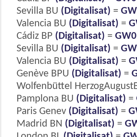
Sevilla BU
(Digitalisat)
=
GW
Valencia BU
(Digitalisat)
=
G
Cádiz BP
(Digitalisat)
=
GW0
Sevilla BU
(Digitalisat)
=
GW
Valencia BU
(Digitalisat)
=
G
Genève BPU
(Digitalisat)
=
Wolfenbüttel HerzogAugust
Pamplona BU
(Digitalisat)
=
Paris Genev
(Digitalisat)
=
G
Madrid BN
(Digitalisat)
=
GW
London BL
(Digitalisat)
=
GW