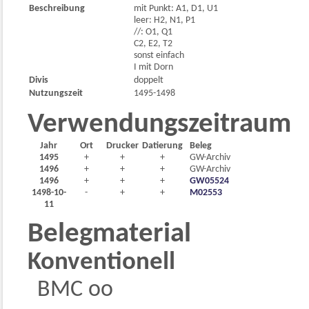
Beschreibung
mit Punkt: A1, D1, U1
leer: H2, N1, P1
//: O1, Q1
C2, E2, T2
sonst einfach
I mit Dorn
Divis
doppelt
Nutzungszeit
1495-1498
Verwendungszeitraum
Jahr
Ort
Drucker
Datierung
Beleg
1495
+
+
+
GW-Archiv
1496
+
+
+
GW-Archiv
1496
+
+
+
GW05524
1498-10-
-
+
+
M02553
11
Belegmaterial
Konventionell
BMC oo