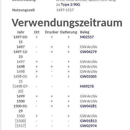
zu
Type 2:90G
Nutzungszeit
1497-1517
Verwendungszeitraum
Jahr
Ort
Drucker
Datierung
Beleg
1497-03-
+
+
+
M02557
15
1497
-
+
+
GW-Archiv
1497-12-
-
+
+
GW04279
23
1497
+
-
+
GW-Archiv
1498
+
+
+
GW-Archiv
1498
+
-
+
GW-Archiv
1498-05-
+
-
+
GW03305
25
[1498-07-
-
-
-
M49276
20]
1499
+
+
+
GW-Archiv
1500
-
+
+
GW-Archiv
1500-01-
-
+
+
GW04281
29
1500
+
-
+
GW-Archiv
[1500]
-
-
-
GW01813
[1517]
-
-
-
GW02974