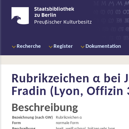
Recherche
Register
Dokumentation
Rubrikzeichen α bei
Fradin (Lyon, Offizin 
Beschreibung
Bezeichnung (nach GW)
Rubrikzeichen α
Form
normale Form
Beschreibung
breit, weiß schmal, Spitzen sehr lang