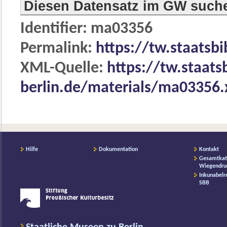
Diesen Datensatz im GW such
Identifier: ma03356
Permalink:
https://tw.staatsb
XML-Quelle:
https://tw.staats
berlin.de/materials/ma03356
Hilfe
Dokumentation
Kontakt
Gesamtkat
Wiegendru
Inkunabelr
SBB