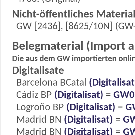
Nicht-öffentliches Materia
GW [2436], [8625/10N] (GW-
Belegmaterial (Import 
Die aus dem GW importierten online
Digitalisate
Barcelona BCatal
(Digitalisat
Cádiz BP
(Digitalisat)
=
GW0
Logroño BP
(Digitalisat)
=
G
Madrid BN
(Digitalisat)
=
GW
Madrid BN
(Digitalisat)
=
GW