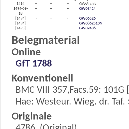
1494
+
+
+
GW-Archiv
1494-09-
+
+
+
GW03424
18
[1494]
-
-
-
GW06526
[1494]
-
-
-
GW0862510N
[1495]
-
-
-
GW02436
Belegmaterial
Online
GfT 1788
Konventionell
BMC VIII 357,Facs.59: 101G [
Hae: Westeur. Wieg. dr. Taf.
Originale
4786, (Original)