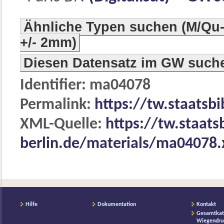
Ähnliche Typen suchen (M/Qu-
+/- 2mm)
Diesen Datensatz im GW such
Identifier: ma04078
Permalink:
https://tw.staatsb
XML-Quelle:
https://tw.staats
berlin.de/materials/ma04078
Hilfe
Dokumentation
Kontakt
Gesamtkat
Wiegendru