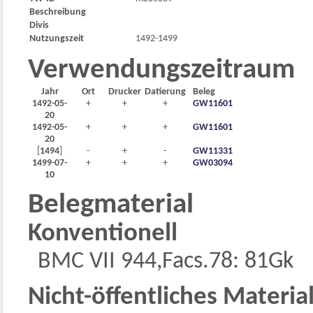
Beschreibung
Divis
Nutzungszeit
1492-1499
Verwendungszeitraum
Jahr
Ort
Drucker
Datierung
Beleg
1492-05-
+
+
+
GW11601
20
1492-05-
+
+
+
GW11601
20
[
1494
]
-
+
-
GW11331
1499-07-
+
+
+
GW03094
10
Belegmaterial
Konventionell
BMC VII 944,Facs.78: 81Gk
Nicht-öffentliches Materia