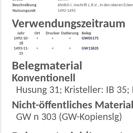
Beschreibung
ähnlich I, Inschrift L.R.V., in den oberen Eck
Nutzungszeit
1492-1493
Verwendungszeitraum
Jahr
Ort
Drucker
Datierung
Beleg
1492-10-
+
+
+
GW05175
18
1493-11-
+
+
+
GW13635
15
Belegmaterial
Konventionell
Husung 31; Kristeller: IB 35
Nicht-öffentliches Materia
GW n 303 (GW-Kopienslg)