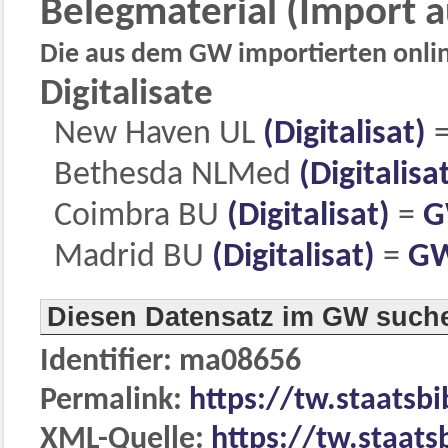
Belegmaterial (Import 
Die aus dem GW importierten online
Digitalisate
New Haven UL
(Digitalisat)
Bethesda NLMed
(Digitalisa
Coimbra BU
(Digitalisat)
=
G
Madrid BU
(Digitalisat)
=
GW
Diesen Datensatz im GW such
Identifier: ma08656
Permalink:
https://tw.staatsb
XML-Quelle:
https://tw.staats