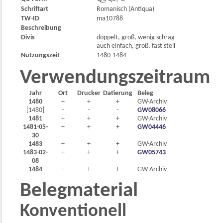
Schriftart
Romanisch (Antiqua)
TW-ID
ma10788
Beschreibung
Divis
doppelt, groß, wenig schräg
auch einfach, groß, fast steil
Nutzungszeit
1480-1484
Verwendungszeitraum
Jahr
Ort
Drucker
Datierung
Beleg
1480
+
+
+
GW-Archiv
[1480]
-
-
-
GW08066
1481
+
+
+
GW-Archiv
1481-05-
+
+
+
GW04446
30
1483
+
+
+
GW-Archiv
1483-02-
+
+
+
GW05743
08
1484
+
+
+
GW-Archiv
Belegmaterial
Konventionell