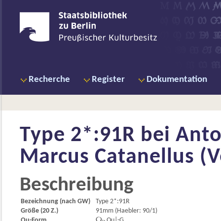
Recherche
Register
Dokumentation
Type 2*:91R bei
Anto
Marcus Catanellus (V
Beschreibung
Bezeichnung (nach GW)
Type 2*:91R
Größe (20 Z.)
91mm (Haebler: 90/1)
Qu-Form

Qu|-G