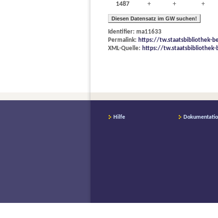
1487
+
+
+
Diesen Datensatz im GW suchen!
Identifier: ma11633
Permalink:
https://tw.staatsbibliothek-
XML-Quelle:
https://tw.staatsbibliothek
Hilfe
Dokumentati