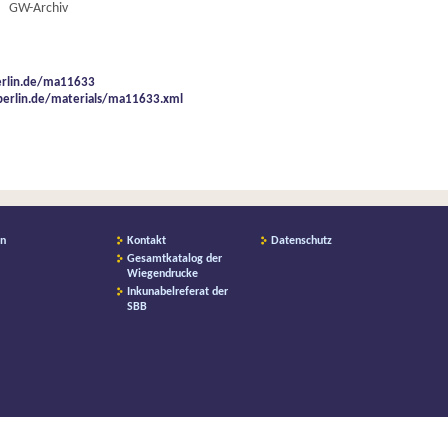
GW-Archiv
berlin.de/ma11633
-berlin.de/materials/ma11633.xml
on
Kontakt
Datenschutz
Gesamtkatalog der
Wiegendrucke
Inkunabelreferat der
SBB