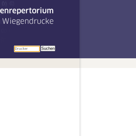
penrepertorium
r Wiegendrucke
Suchen