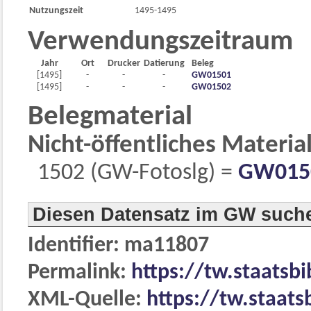
Nutzungszeit
1495-1495
Verwendungszeitraum
Jahr
Ort
Drucker
Datierung
Beleg
[1495]
-
-
-
GW01501
[1495]
-
-
-
GW01502
Belegmaterial
Nicht-öffentliches Materia
1502 (GW-Fotoslg) =
GW015
Diesen Datensatz im GW such
Identifier: ma11807
Permalink:
https://tw.staatsb
XML-Quelle:
https://tw.staats