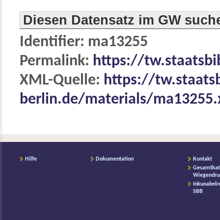
Diesen Datensatz im GW such
Identifier: ma13255
Permalink:
https://tw.staatsb
XML-Quelle:
https://tw.staats
berlin.de/materials/ma13255
Hilfe
Dokumentation
Kontakt
Gesamtkat
Wiegendru
Inkunabelr
SBB