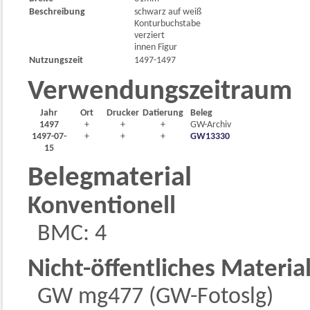
Beschreibung
schwarz auf weiß
Konturbuchstabe
verziert
innen Figur
Nutzungszeit
1497-1497
Verwendungszeitraum
Jahr
Ort
Drucker
Datierung
Beleg
1497
+
+
+
GW-Archiv
1497-07-
+
+
+
GW13330
15
Belegmaterial
Konventionell
BMC: 4
Nicht-öffentliches Materia
GW mg477 (GW-Fotoslg)