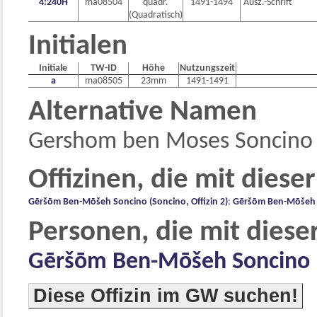
4:240H
ma08504
quadr.
1491-1494
Ausz.-Schrift
(Quadratisch)
Initialen
Initiale
TW-ID
Höhe
Nutzungszeit
a
ma08505
23mm
1491-1491
Alternative Namen
Gershom ben Moses Soncino (
Offizinen, die mit diese
Gēršōm Ben-Mōšeh Soncino (Soncino, Offizin 2)
;
Gēršōm Ben-Mōšeh So
Personen, die mit diese
Gēršōm Ben-Mōšeh Soncino
Diese Offizin im GW suchen!