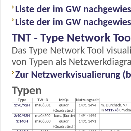
Liste der im GW nachgewies
Liste der im GW nachgewiese
TNT - Type Network Too
Das Type Network Tool visua
von Typen als Netzwerkdiag
Zur Netzwerkvisualierung (b
Typen
Type
TW-ID
M/Qu
Nutzungszeit
1:90/92H
ma08501
quadr.
1491-1494
m. Durchsch. 97
In
M11978
(Quadratisch)
2:90/92H
ma08502
kurs. (Kursiv)
1491-1494
3:140H
ma08503
quadr.
1491-1491
(Quadratisch)