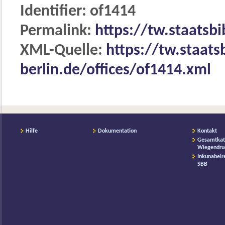
Identifier: of1414
Permalink:
https://tw.staatsbi
XML-Quelle:
https://tw.staats
berlin.de/offices/of1414.xml
Hilfe
Dokumentation
Kontakt
Gesamtkat
Wiegendru
Inkunabelr
SBB