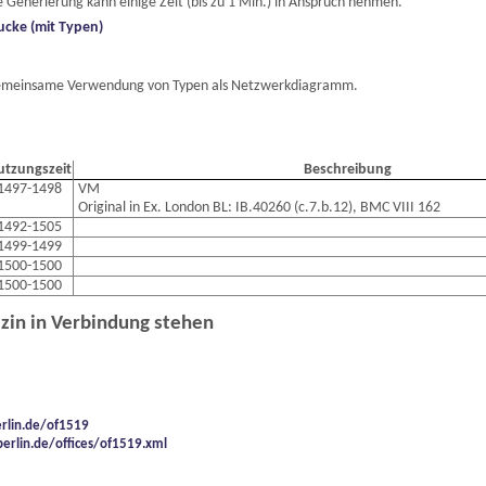
 Generierung kann einige Zeit (bis zu 1 Min.) in Anspruch nehmen.
ucke (mit Typen)
e gemeinsame Verwendung von Typen als Netzwerkdiagramm.
utzungszeit
Beschreibung
1497-1498
VM
Original in Ex. London BL: IB.40260 (c.7.b.12), BMC VIII 162
1492-1505
1499-1499
1500-1500
1500-1500
izin in Verbindung stehen
erlin.de/of1519
berlin.de/offices/of1519.xml