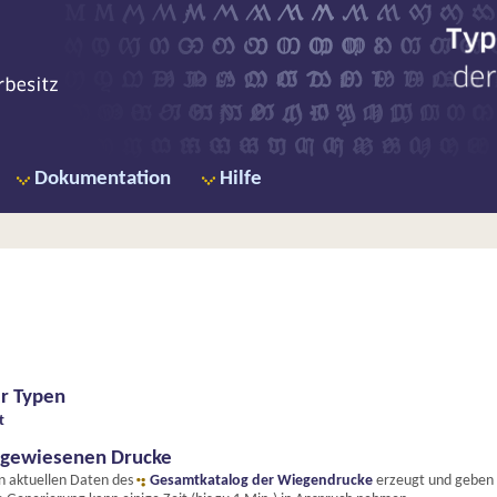
Ty
de
Dokumentation
Hilfe
er Typen
t
hgewiesenen Drucke
en aktuellen Daten des
Gesamtkatalog der Wiegendrucke
erzeugt und geben e