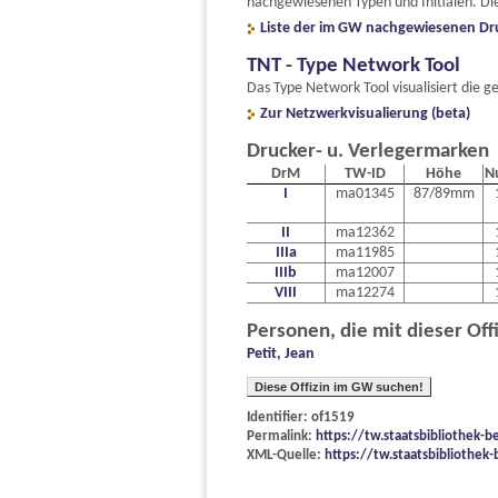
nachgewiesenen Typen und Initialen. Die
Liste der im GW nachgewiesenen Dr
TNT - Type Network Tool
Das Type Network Tool visualisiert di
Zur Netzwerkvisualierung (beta)
Drucker- u. Verlegermarken
DrM
TW-ID
Höhe
N
I
ma01345
87/89mm
II
ma12362
IIIa
ma11985
IIIb
ma12007
VIII
ma12274
Personen, die mit dieser Off
Petit, Jean
Diese Offizin im GW suchen!
Identifier: of1519
Permalink:
https://tw.staatsbibliothek-b
XML-Quelle:
https://tw.staatsbibliothek-