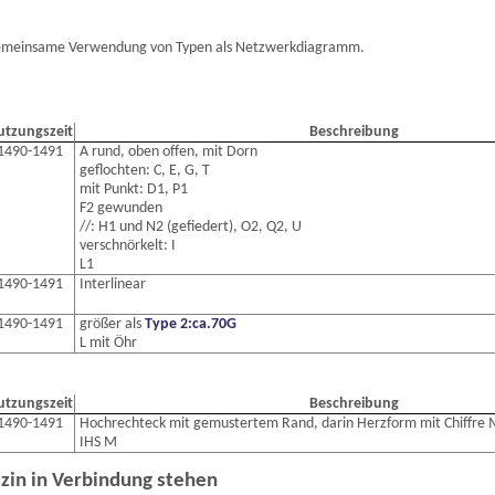
e gemeinsame Verwendung von Typen als Netzwerkdiagramm.
utzungszeit
Beschreibung
1490-1491
A rund, oben offen, mit Dorn
geflochten: C, E, G, T
mit Punkt: D1, P1
F2 gewunden
//: H1 und N2 (gefiedert), O2, Q2, U
verschnörkelt: I
L1
1490-1491
Interlinear
1490-1491
größer als
Type 2:ca.70G
L mit Öhr
utzungszeit
Beschreibung
1490-1491
Hochrechteck mit gemustertem Rand, darin Herzform mit Chiffre 
IHS M
izin in Verbindung stehen