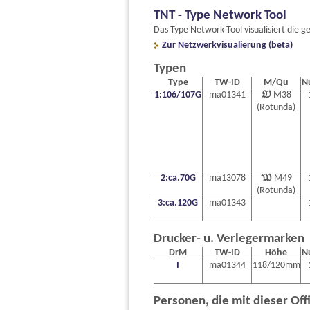
TNT - Type Network Tool
Das Type Network Tool visualisiert di
Zur Netzwerkvisualierung (beta)
Typen
Type
TW-ID
M/Qu
N
1:106/107G
ma01341

M38
(Rotunda)
2:ca.70G
ma13078

M49
(Rotunda)
3:ca.120G
ma01343
Drucker- u. Verlegermarken
DrM
TW-ID
Höhe
N
I
ma01344
118/120mm
Personen, die mit dieser Off