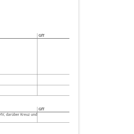
GfT
GfT
MV, darüber Kreuz und