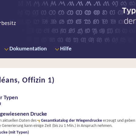
Ty
de
Dokumentation
Hilfe
éans, Offizin 1)
er Typen
t
hgewiesenen Drucke
en aktuellen Daten des
Gesamtkatalog der Wiegendrucke
erzeugt und geben e
 Generierung kann einige Zeit (bis zu 1 Min.) in Anspruch nehmen.
ucke (mit Typen)