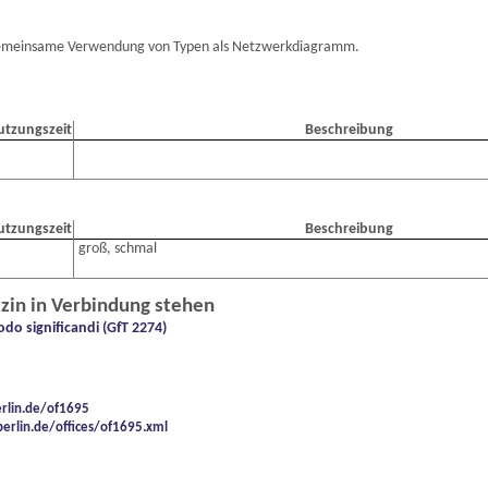
e gemeinsame Verwendung von Typen als Netzwerkdiagramm.
utzungszeit
Beschreibung
utzungszeit
Beschreibung
groß, schmal
izin in Verbindung stehen
do significandi (GfT 2274)
erlin.de/of1695
berlin.de/offices/of1695.xml