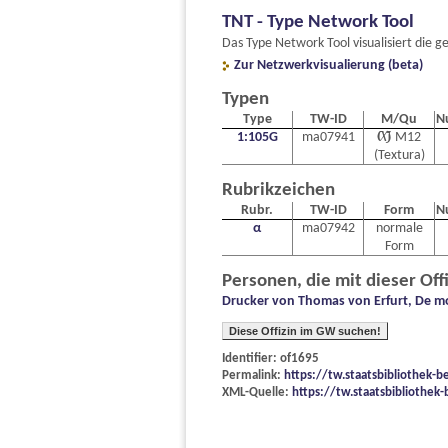
TNT - Type Network Tool
Das Type Network Tool visualisiert di
Zur Netzwerkvisualierung (beta)
Typen
Type
TW-ID
M/Qu
N
1:105G
ma07941

M12
(Textura)
Rubrikzeichen
Rubr.
TW-ID
Form
N
α
ma07942
normale
Form
Personen, die mit dieser Off
Drucker von Thomas von Erfurt, De mo
Diese Offizin im GW suchen!
Identifier: of1695
Permalink:
https://tw.staatsbibliothek-b
XML-Quelle:
https://tw.staatsbibliothek-