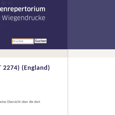
penrepertorium
r Wiegendrucke
Suchen
T 2274) (England)
ine Übersicht über die dort