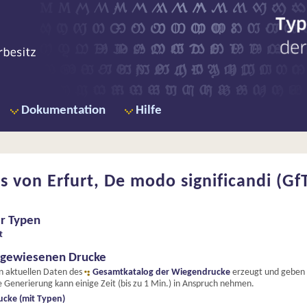
Ty
de
Dokumentation
Hilfe
 von Erfurt, De modo significandi (Gf
er Typen
t
hgewiesenen Drucke
en aktuellen Daten des
Gesamtkatalog der Wiegendrucke
erzeugt und geben e
 Generierung kann einige Zeit (bis zu 1 Min.) in Anspruch nehmen.
ucke (mit Typen)