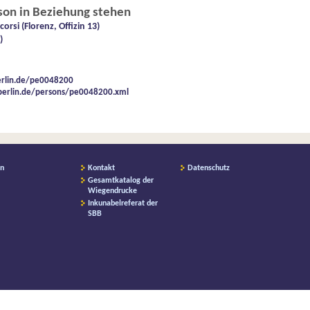
rson in Beziehung stehen
orsi (Florenz, Offizin 13)
)
berlin.de/pe0048200
k-berlin.de/persons/pe0048200.xml
on
Kontakt
Datenschutz
Gesamtkatalog der
Wiegendrucke
Inkunabelreferat der
SBB