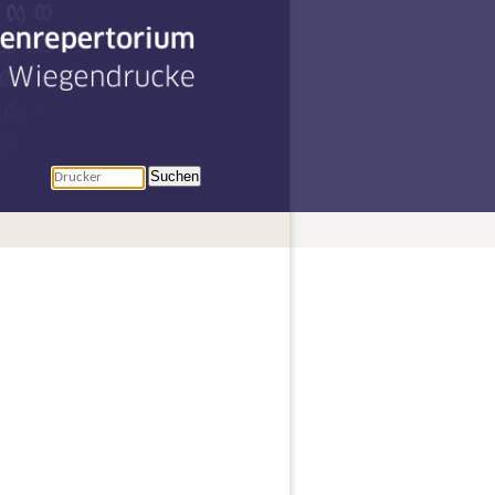
penrepertorium
r Wiegendrucke
Suchen