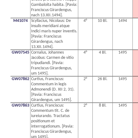
Gambaloita habita. [Pavia:
Franciscus Girardengus,
nach 13.XII.1494].
M41074
Scyllacius, Nicolaus: De
4°
10 Bl.
1494
insulis meridiani atque
Indici maris nuper inventis.
[Pavia: Franciscus
Girardengus, nach
13.XII.1494].
GW07545
Cornalus, Johannes
4°
4 Bl.
1495
Jacobus: Carmen de vitio
tripudiandi. [Pavia:
Franciscus Girardengus,
um 1495].
GW07862
Curtius, Franciscus:
2°
26 Bl.
1495
Commentum in legis
Admonendi (D. XII 2, 31).
[Pavia: Franciscus
Girardengus, um 1495].
GW07863
Curtius, Franciscus:
2°
8 Bl.
1495
Commentum tit. C. de
iureiurando. Tractatus
positionum et
interrogationum. [Pavia:
Franciscus Girardengus,
um 1495].