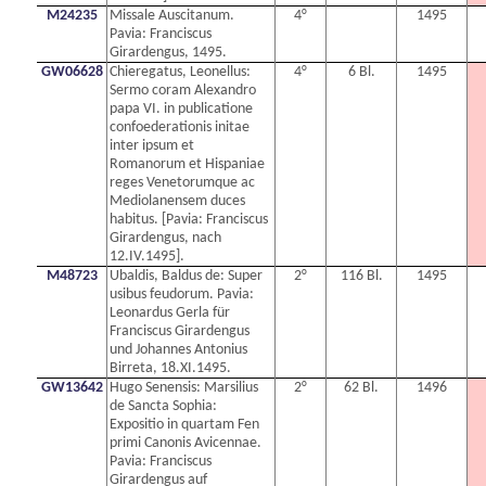
M24235
Missale Auscitanum.
4°
1495
Pavia: Franciscus
Girardengus, 1495.
GW06628
Chieregatus, Leonellus:
4°
6 Bl.
1495
Sermo coram Alexandro
papa VI. in publicatione
confoederationis initae
inter ipsum et
Romanorum et Hispaniae
reges Venetorumque ac
Mediolanensem duces
habitus. [Pavia: Franciscus
Girardengus, nach
12.IV.1495].
M48723
Ubaldis, Baldus de: Super
2°
116 Bl.
1495
usibus feudorum. Pavia:
Leonardus Gerla für
Franciscus Girardengus
und Johannes Antonius
Birreta, 18.XI.1495.
GW13642
Hugo Senensis: Marsilius
2°
62 Bl.
1496
de Sancta Sophia:
Expositio in quartam Fen
primi Canonis Avicennae.
Pavia: Franciscus
Girardengus auf