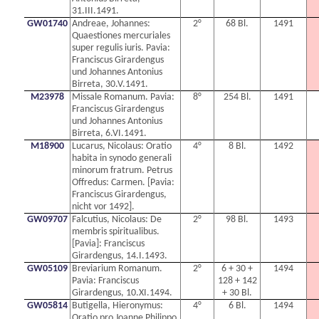
31.III.1491.
GW01740
Andreae, Johannes:
2°
68 Bl.
1491
Quaestiones mercuriales
super regulis iuris. Pavia:
Franciscus Girardengus
und Johannes Antonius
Birreta, 30.V.1491.
M23978
Missale Romanum. Pavia:
8°
254 Bl.
1491
Franciscus Girardengus
und Johannes Antonius
Birreta, 6.VI.1491.
M18900
Lucarus, Nicolaus: Oratio
4°
8 Bl.
1492
habita in synodo generali
minorum fratrum. Petrus
Offredus: Carmen. [Pavia:
Franciscus Girardengus,
nicht vor 1492].
GW09707
Falcutius, Nicolaus: De
2°
98 Bl.
1493
membris spiritualibus.
[Pavia]: Franciscus
Girardengus, 14.I.1493.
GW05109
Breviarium Romanum.
2°
6 + 30 +
1494
Pavia: Franciscus
128 + 142
Girardengus, 10.XI.1494.
+ 30 Bl.
GW05814
Butigella, Hieronymus:
4°
6 Bl.
1494
Oratio pro Joanne Philippo