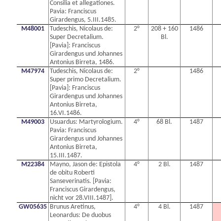
Consilia et allegationes.
Pavia: Franciscus
Girardengus, 5.III.1485.
M48001
Tudeschis, Nicolaus de:
2°
208 + 160
1486
Super Decretalium.
Bl.
[Pavia]: Franciscus
Girardengus und Johannes
Antonius Birreta, 1486.
M47974
Tudeschis, Nicolaus de:
2°
1486
Super primo Decretalium.
[Pavia]: Franciscus
Girardengus und Johannes
Antonius Birreta,
16.VI.1486.
M49003
Usuardus: Martyrologium.
4°
68 Bl.
1487
Pavia: Franciscus
Girardengus und Johannes
Antonius Birreta,
15.III.1487.
M22384
Mayno, Jason de: Epistola
4°
2 Bl.
1487
de obitu Roberti
Sanseverinatis. [Pavia:
Franciscus Girardengus,
nicht vor 28.VIII.1487].
GW05635
Brunus Aretinus,
4°
4 Bl.
1487
Leonardus: De duobus