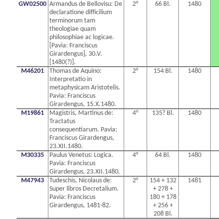
GW02500
Armandus de Bellovisu: De
2°
66 Bl.
1480
declaratione difficilium
terminorum tam
theologiae quam
philosophiae ac logicae.
[Pavia: Franciscus
Girardengus], 30.V.
[1480(?)].
M46201
Thomas de Aquino:
2°
154 Bl.
1480
Interpretatio in
metaphysicam Aristotelis.
Pavia: Franciscus
Girardengus, 15.X.1480.
M19861
Magistris, Martinus de:
4°
135? Bl.
1480
Tractatus
consequentiarum. Pavia:
Franciscus Girardengus,
23.XII.1480.
M30335
Paulus Venetus: Logica.
4°
64 Bl.
1480
Pavia: Franciscus
Girardengus, 23.XII.1480.
M47943
Tudeschis, Nicolaus de:
2°
154 + 132
1481
Super libros Decretalium.
+ 278 +
Pavia: Franciscus
180 + 178
Girardengus, 1481-82.
+ 256 +
208 Bl.