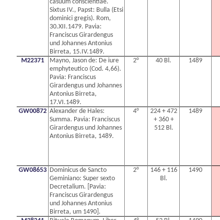
casuum conscientiae.
Sixtus IV., Papst: Bulla (Etsi
dominici gregis). Rom,
30.XII.1479. Pavia:
Franciscus Girardengus
und Johannes Antonius
Birreta, 15.IV.1489.
M22371
Mayno, Jason de: De iure
2°
40 Bl.
1489
emphyteutico (Cod. 4,66).
Pavia: Franciscus
Girardengus und Johannes
Antonius Birreta,
17.VI.1489.
GW00872
Alexander de Hales:
4°
224 + 472
1489
Summa. Pavia: Franciscus
+ 360 +
Girardengus und Johannes
512 Bl.
Antonius Birreta, 1489.
GW08653
Dominicus de Sancto
2°
146 + 116
1490
Geminiano: Super sexto
Bl.
Decretalium. [Pavia:
Franciscus Girardengus
und Johannes Antonius
Birreta, um 1490].