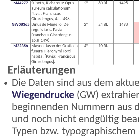
M44277
Suiseth, Richardus: Opus
2°
80 Bl.
1498
aureum calculationum.
Pavia: Franciscus
Girardengus, 4.I.1498.
GW08365
Dinus de Mugello: De
2°
24 Bl.
1498
regulis iuris. Pavia:
Franciscus Girardengus,
16.II.1498.
M22386
Mayno, Jason de: Oratio in
4°
10 Bl.
funere Hieronymi Torti
habita. [Pavia: Franciscus
Girardengus].
Erläuterungen
Die Daten sind aus dem aktue
Wiegendrucke
(GW) extrahiert
beginnenden Nummern aus 
und noch nicht endgültig bearb
Typen bzw. typographischem 