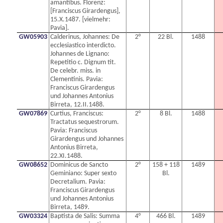
amantibus. Florenz:
[Franciscus Girardengus],
15.X.1487. [vielmehr:
Pavia].
GW05903
Calderinus, Johannes: De
2°
22 Bl.
1488
ecclesiastico interdicto.
Johannes de Lignano:
Repetitio c. Dignum tit.
De celebr. miss. in
Clementinis. Pavia:
Franciscus Girardengus
und Johannes Antonius
Birreta, 12.II.1488.
GW07869
Curtius, Franciscus:
2°
8 Bl.
1488
Tractatus sequestrorum.
Pavia: Franciscus
Girardengus und Johannes
Antonius Birreta,
22.XI.1488.
GW08652
Dominicus de Sancto
2°
158 + 118
1489
Geminiano: Super sexto
Bl.
Decretalium. Pavia:
Franciscus Girardengus
und Johannes Antonius
Birreta, 1489.
GW03324
Baptista de Salis: Summa
4°
466 Bl.
1489