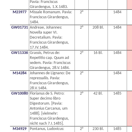
Pavia: Franciscus
Girardengus, 1.X.1483.
M23977
Missale Romanum. Pavia:
2°
1484
Franciscus Girardengus,
1484.
GW01731
Andreae, Johannes:
2°
208 Bl.
1484
Novella super VI.
Decretalium. Pavia:
Franciscus Girardengus,
17.IV.1484.
GW11336
Grassis, Petrus de:
2°
16 Bl.
1484
Repetitio cap. Quum ad
sedem. Pavia: Franciscus
Girardengus, 28.V.1484.
M14284
Johannes de Lignano: De
2°
1484
repressaliis. Pavia:
Franciscus Girardengus,
28.V.1484.
GW10080
Florianus de S. Petro:
2°
42 Bl.
1485
Super decimo libro
Digestorum. [Pavia:
Antonius Carcanus, um
1488]. [vielmehr:
Franciscus Girardengus,
nicht nach 7.I.1485].
M34929
Pontanus, Ludovicus:
2°
230 Bl.
1485