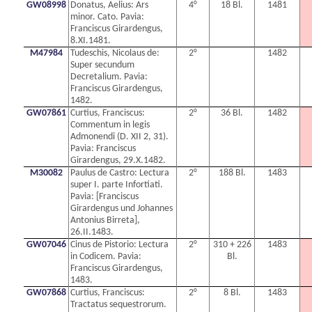
GW08998
Donatus, Aelius: Ars
4°
18 Bl.
1481
minor. Cato. Pavia:
Franciscus Girardengus,
8.XI.1481.
M47984
Tudeschis, Nicolaus de:
2°
1482
Super secundum
Decretalium. Pavia:
Franciscus Girardengus,
1482.
GW07861
Curtius, Franciscus:
2°
36 Bl.
1482
Commentum in legis
Admonendi (D. XII 2, 31).
Pavia: Franciscus
Girardengus, 29.X.1482.
M30082
Paulus de Castro: Lectura
2°
188 Bl.
1483
super I. parte Infortiati.
Pavia: [Franciscus
Girardengus und Johannes
Antonius Birreta],
26.II.1483.
GW07046
Cinus de Pistorio: Lectura
2°
310 + 226
1483
in Codicem. Pavia:
Bl.
Franciscus Girardengus,
1483.
GW07868
Curtius, Franciscus:
2°
8 Bl.
1483
Tractatus sequestrorum.