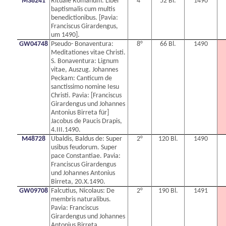
M38241
Rituale Romanum. Liber
4°
52 Bl.
1490
baptismalis cum multis
benedictionibus. [Pavia:
Franciscus Girardengus,
um 1490].
GW04748
Pseudo- Bonaventura:
8°
66 Bl.
1490
Meditationes vitae Christi.
S. Bonaventura: Lignum
vitae, Auszug. Johannes
Peckam: Canticum de
sanctissimo nomine Iesu
Christi. Pavia: [Franciscus
Girardengus und Johannes
Antonius Birreta für]
Jacobus de Paucis Drapis,
4.III.1490.
M48728
Ubaldis, Baldus de: Super
2°
120 Bl.
1490
usibus feudorum. Super
pace Constantiae. Pavia:
Franciscus Girardengus
und Johannes Antonius
Birreta, 20.X.1490.
GW09708
Falcutius, Nicolaus: De
2°
190 Bl.
1491
membris naturalibus.
Pavia: Franciscus
Girardengus und Johannes
Antonius Birreta,