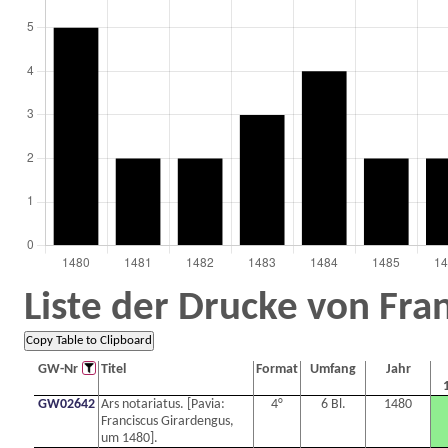
Liste der Drucke von Fra
GW-Nr
Titel
Format
Umfang
Jahr
GW02642
Ars notariatus. [Pavia:
4°
6 Bl.
1480
Franciscus Girardengus,
um 1480].