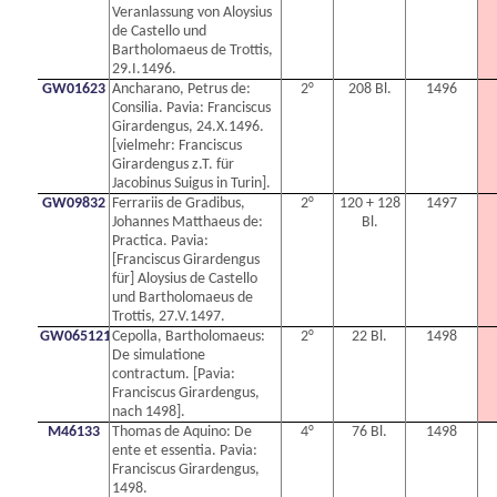
Veranlassung von Aloysius
de Castello und
Bartholomaeus de Trottis,
29.I.1496.
GW01623
Ancharano, Petrus de:
2°
208 Bl.
1496
Consilia. Pavia: Franciscus
Girardengus, 24.X.1496.
[vielmehr: Franciscus
Girardengus z.T. für
Jacobinus Suigus in Turin].
GW09832
Ferrariis de Gradibus,
2°
120 + 128
1497
Johannes Matthaeus de:
Bl.
Practica. Pavia:
[Franciscus Girardengus
für] Aloysius de Castello
und Bartholomaeus de
Trottis, 27.V.1497.
GW0651210N
Cepolla, Bartholomaeus:
2°
22 Bl.
1498
De simulatione
contractum. [Pavia:
Franciscus Girardengus,
nach 1498].
M46133
Thomas de Aquino: De
4°
76 Bl.
1498
ente et essentia. Pavia:
Franciscus Girardengus,
1498.