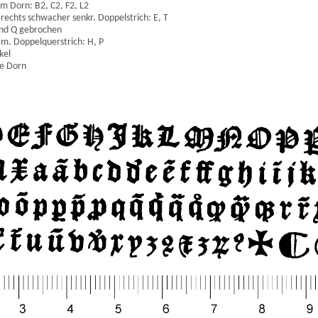
m Dorn: B2, C2, F2, L2
, rechts schwacher senkr. Doppelstrich: E, T
und Q gebrochen
 m. Doppelquerstrich: H, P
kel
ne Dorn