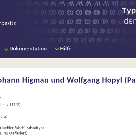
Ty
de
Dokumentation
Hilfe
ohann Higman und Wolfgang Hopyl (Pari
G
ler: 111/2)
tura)
 Haebler falsch) Missaltype
1, N2 (gefiedert)