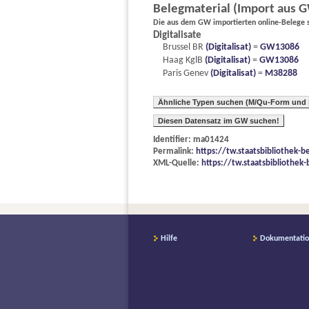
Belegmaterial (Import aus 
Die aus dem GW importierten online-Belege si
Digitalisate
Brussel BR
(Digitalisat)
=
GW13086
Haag KglB
(Digitalisat)
=
GW13086
Paris Genev
(Digitalisat)
=
M38288
Ähnliche Typen suchen (M/Qu-Form und Sc
Diesen Datensatz im GW suchen!
Identifier: ma01424
Permalink:
https://tw.staatsbibliothek-
XML-Quelle:
https://tw.staatsbibliothek
Hilfe
Dokumentati