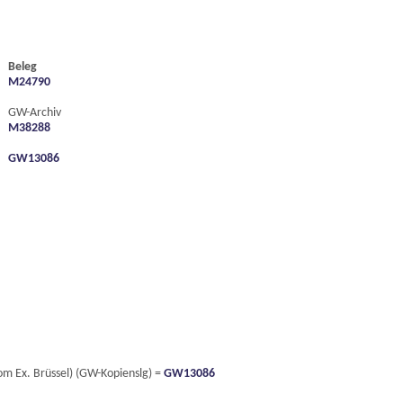
Beleg
M24790
GW-Archiv
M38288
GW13086
m Ex. Brüssel) (GW-Kopienslg) =
GW13086