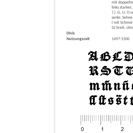
mit doppelte
links starker
||: G, U, O 
senkr. Sehne
I mit Schmör
S2 breit, oh
Divis
Nutzungszeit
1497-1500