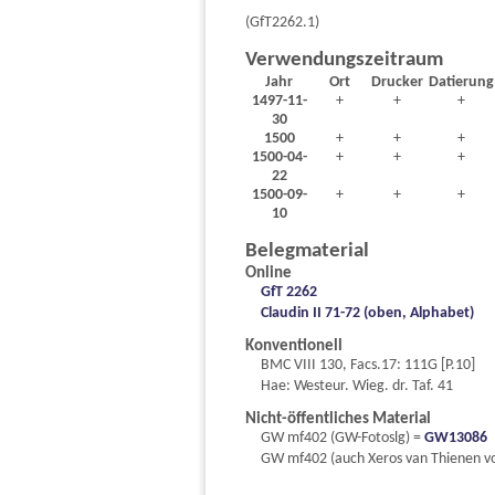
(GfT2262.1)
Verwendungszeitraum
Jahr
Ort
Drucker
Datierung
1497-11-
+
+
+
30
1500
+
+
+
1500-04-
+
+
+
22
1500-09-
+
+
+
10
Belegmaterial
Online
GfT 2262
Claudin II 71-72 (oben, Alphabet)
Konventionell
BMC VIII 130, Facs.17: 111G [P.10]
Hae: Westeur. Wieg. dr. Taf. 41
Nicht-öffentliches Material
GW mf402 (GW-Fotoslg) =
GW13086
GW mf402 (auch Xeros van Thienen vo