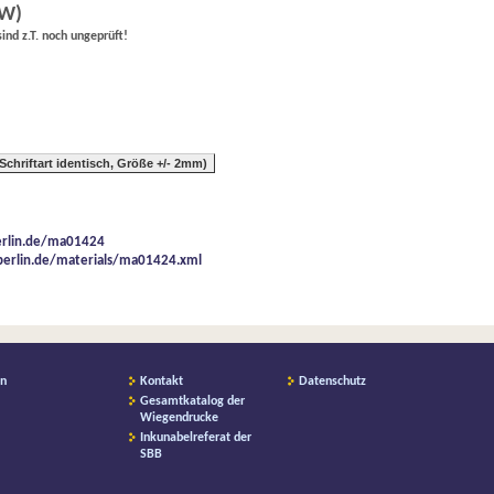
GW)
nd z.T. noch ungeprüft!
hriftart identisch, Größe +/- 2mm)
berlin.de/ma01424
-berlin.de/materials/ma01424.xml
on
Kontakt
Datenschutz
Gesamtkatalog der
Wiegendrucke
Inkunabelreferat der
SBB