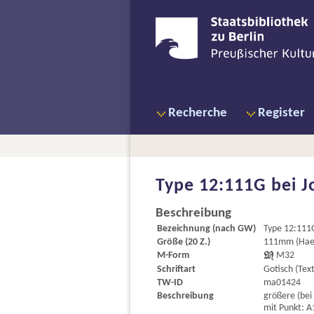
Recherche
Register
Type 12:111G bei
J
Beschreibung
Bezeichnung (nach GW)
Type 12:111
Größe (20 Z.)
111mm (Haeb
M-Form

M32
Schriftart
Gotisch (Tex
TW-ID
ma01424
Beschreibung
größere (bei
mit Punkt: A