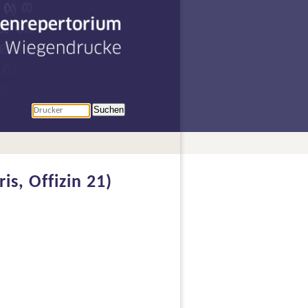
penrepertorium
r Wiegendrucke
Suchen
s, Offizin 21)