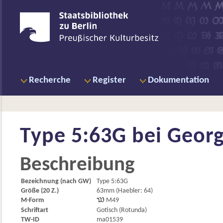
Recherche
Register
Dokumentation
Type 5:63G bei
Georg 
Beschreibung
Bezeichnung (nach GW)
Type 5:63G
Größe (20 Z.)
63mm (Haebler: 64)
M-Form

M49
Schriftart
Gotisch (Rotunda)
TW-ID
ma01539