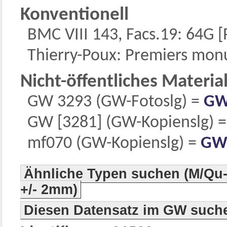
Konventionell
BMC VIII 143, Facs.19: 64G [
Thierry-Poux: Premiers mon
Nicht-öffentliches Materia
GW 3293 (GW-Fotoslg) =
GW
GW [3281] (GW-Kopienslg) 
mf070 (GW-Kopienslg) =
GW
Ähnliche Typen suchen (M/Qu-
+/- 2mm)
Diesen Datensatz im GW such