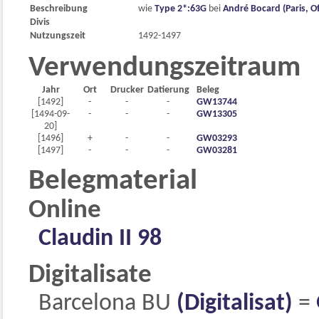
Beschreibung
wie
Type 2*:63G
bei
André Bocard (Paris, Of
Divis
Nutzungszeit
1492-1497
Verwendungszeitraum
Jahr
Ort
Drucker
Datierung
Beleg
[1492]
-
-
-
GW13744
[1494-09-
-
-
-
GW13305
20]
[1496]
+
-
-
GW03293
[1497]
-
-
-
GW03281
Belegmaterial
Online
Claudin II 98
Digitalisate
Barcelona BU
(Digitalisat)
=