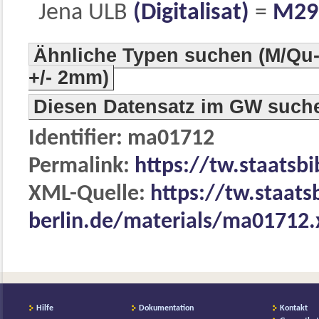
Jena ULB
(Digitalisat)
=
M29
Ähnliche Typen suchen (M/Qu-
+/- 2mm)
Diesen Datensatz im GW such
Identifier: ma01712
Permalink:
https://tw.staatsb
XML-Quelle:
https://tw.staats
berlin.de/materials/ma01712
Hilfe
Dokumentation
Kontakt