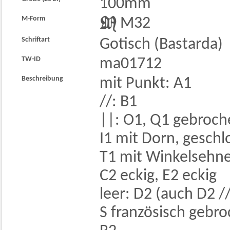
100mm
M-Form

M32
Schriftart
Gotisch (Bastarda)
TW-ID
ma01712
Beschreibung
mit Punkt: A1
//: B1
||: O1, Q1 gebroch
I1 mit Dorn, geschl
T1 mit Winkelsehn
C2 eckig, E2 eckig
leer: D2 (auch D2 /
S französisch gebr