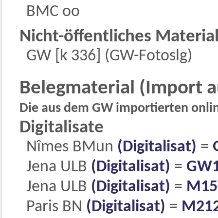
BMC oo
Nicht-öffentliches Materia
GW [k 336] (GW-Fotoslg)
Belegmaterial (Import 
Die aus dem GW importierten online
Digitalisate
Nîmes BMun
(Digitalisat)
=
Jena ULB
(Digitalisat)
=
GW1
Jena ULB
(Digitalisat)
=
M15
Paris BN
(Digitalisat)
=
M21