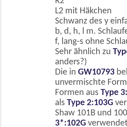
R2
L2 mit Häkchen
Schwanz des y einfa
b, d, h, l m. Schlauf
f, lang-s ohne Schla
Sehr ähnlich zu
Typ
anders?)
Die in
GW10793
bel
unvermischte Form 
Formen aus
Type 3
als
Type 2:103G
ver
Shaw 101B und 100
3*:102G
verwendet