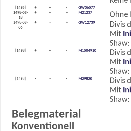
Keine 
[
1495
]
+
+
-
GW06577
1498-03-
+
+
+
M21237
Ohne I
18
1498-03-
+
-
+
GW12739
Divis 
06
Mit
In
Shaw:
[
1498
]
+
+
-
M1504910
Divis 
Mit
In
Shaw:
[1498]
-
-
-
M29820
Divis 
Mit
In
Shaw:
Belegmaterial
Konventionell