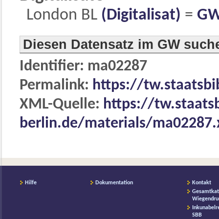
London BL
(Digitalisat)
=
GW
Diesen Datensatz im GW such
Identifier: ma02287
Permalink:
https://tw.staatsb
XML-Quelle:
https://tw.staats
berlin.de/materials/ma02287
Hilfe
Dokumentation
Kontakt
Gesamtkat
Wiegendru
Inkunabelr
SBB