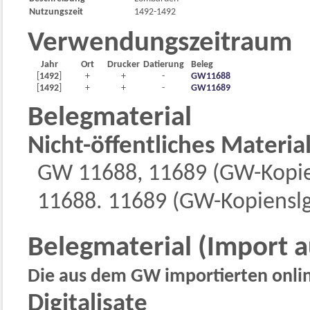
Nutzungszeit
1492-1492
Verwendungszeitraum
Jahr
Ort
Drucker
Datierung
Beleg
[
1492
]
+
+
-
GW11688
[
1492
]
+
+
-
GW11689
Belegmaterial
Nicht-öffentliches Materia
GW 11688, 11689 (GW-Kopie
11688. 11689 (GW-Kopienslg
Belegmaterial (Import 
Die aus dem GW importierten online
Digitalisate