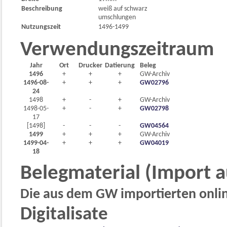
Beschreibung
weiß auf schwarz
umschlungen
Nutzungszeit
1496-1499
Verwendungszeitraum
Jahr
Ort
Drucker
Datierung
Beleg
1496
+
+
+
GW-Archiv
1496-08-
+
+
+
GW02796
24
1498
+
-
+
GW-Archiv
1498-05-
+
-
+
GW02798
17
[1498]
-
-
-
GW04564
1499
+
+
+
GW-Archiv
1499-04-
+
+
+
GW04019
18
Belegmaterial (Import 
Die aus dem GW importierten online
Digitalisate