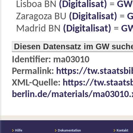
Lisboa BN
(Digitalisat)
=
GW
Zaragoza BU
(Digitalisat)
=
G
Madrid BN
(Digitalisat)
=
GW
Diesen Datensatz im GW such
Identifier: ma03010
Permalink:
https://tw.staatsb
XML-Quelle:
https://tw.staats
berlin.de/materials/ma03010
Hilfe
Dokumentation
Kontakt