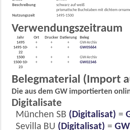
Beschreibung
schwarz auf weiß
prismatische Buchstaben mit dichtem ornam
Nutzungszeit
1495-1500
Verwendungszeitraum
Jahr
Ort
Drucker
Datierung
Beleg
1495
+
+
+
GW-Archiv
1495-10-
+
+
+
GW05664
22
1500
+
+
+
GW-Archiv
1500-10-
+
+
+
GW02346
23
Belegmaterial (Import 
Die aus dem GW importierten online
Digitalisate
München SB
(Digitalisat)
=
Sevilla BU
(Digitalisat)
=
GW