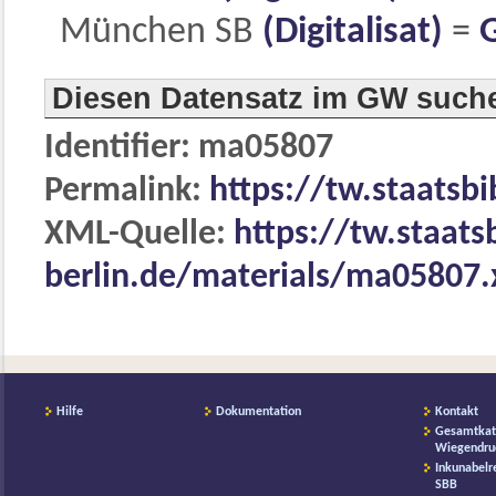
München SB
(Digitalisat)
=
Diesen Datensatz im GW such
Identifier: ma05807
Permalink:
https://tw.staatsb
XML-Quelle:
https://tw.staats
berlin.de/materials/ma05807
Hilfe
Dokumentation
Kontakt
Gesamtkat
Wiegendru
Inkunabelr
SBB