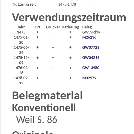
Nutzungszeit
1475-1478
Verwendungszeitraum
Jahr
Ort
Drucker
Datierung
Beleg
1475
+
+
+
GW-Archiv
1475-01-
+
+
+
M26236
20
1475-06-
+
+
+
GW07723
24
1475-12-
+
+
+
GW04219
09
1476-03-
+
+
+
GW13980
26
1478-02-
+
+
+
M32579
12
Belegmaterial
Konventionell
Weil S. 86