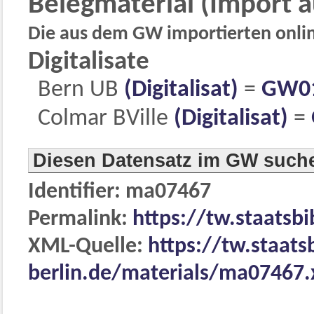
Belegmaterial (Import 
Die aus dem GW importierten online
Digitalisate
Bern UB
(Digitalisat)
=
GW0
Colmar BVille
(Digitalisat)
=
Diesen Datensatz im GW such
Identifier: ma07467
Permalink:
https://tw.staatsb
XML-Quelle:
https://tw.staats
berlin.de/materials/ma07467