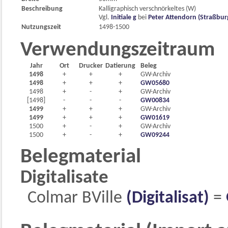
Beschreibung
Kalligraphisch verschnörkeltes (W)
Vgl.
Initiale g
bei
Peter Attendorn (Straßburg
Nutzungszeit
1498-1500
Verwendungszeitraum
Jahr
Ort
Drucker
Datierung
Beleg
1498
+
+
+
GW-Archiv
1498
+
+
+
GW05680
1498
+
-
+
GW-Archiv
[1498]
-
-
-
GW00834
1499
+
+
+
GW-Archiv
1499
+
+
+
GW01619
1500
+
-
+
GW-Archiv
1500
+
-
+
GW09244
Belegmaterial
Digitalisate
Colmar BVille
(Digitalisat)
=