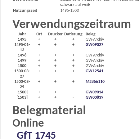
schwarz auf weiß
Nutzungszeit
1495-1503
Verwendungszeitraum
Jahr
Ort
Drucker
Datierung
Beleg
1495
+
+
+
GW-Archiv
1495-01-
+
+
+
GW09027
13
1496
+
+
+
GW-Archiv
1499
+
+
+
GW-Archiv
1500
+
+
+
GW-Archiv
1500-03-
+
+
+
GW12541
27
1500-03-
+
+
+
M2866110
29
[
1500
]
+
+
-
GW09014
[
1503
]
+
+
-
GW00839
Belegmaterial
Online
GfT 1745