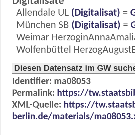
Digitalisate
Allendale UL
(Digitalisat)
=
München SB
(Digitalisat)
=
Weimar HerzoginAnnaAmali
Wolfenbüttel HerzogAugust
Diesen Datensatz im GW such
Identifier: ma08053
Permalink:
https://tw.staatsb
XML-Quelle:
https://tw.staats
berlin.de/materials/ma08053