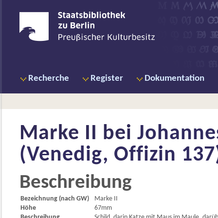
Recherche
Register
Dokumentation
Marke II bei
Johannes
(Venedig, Offizin 137
Beschreibung
Bezeichnung (nach GW)
Marke II
Höhe
67mm
Beschreibung
Schild, darin Katze mit Maus im Maule, darüb