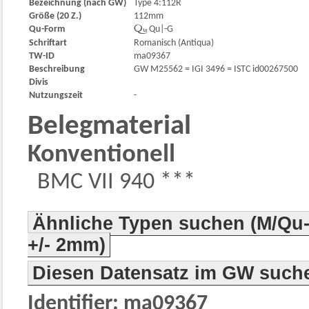
Bezeichnung (nach GW)
Type 4:112R
Größe (20 Z.)
112mm
Qu-Form

Qu|-G
Schriftart
Romanisch (Antiqua)
TW-ID
ma09367
Beschreibung
GW M25562 = IGI 3496 = ISTC id00267500
Divis
Nutzungszeit
-
Belegmaterial
Konventionell
BMC VII 940 ***
Ähnliche Typen suchen (M/Qu-
+/- 2mm)
Diesen Datensatz im GW such
Identifier: ma09367