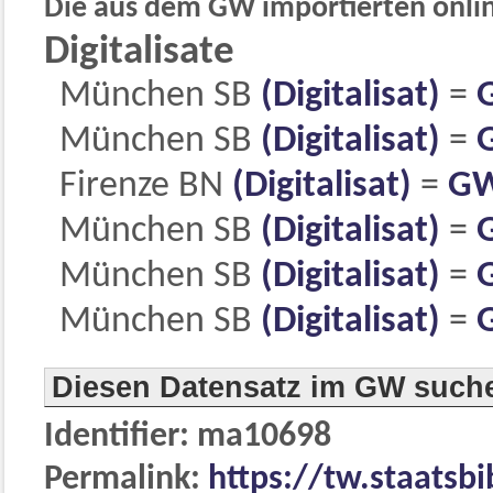
Die aus dem GW importierten online
Digitalisate
München SB
(Digitalisat)
=
München SB
(Digitalisat)
=
Firenze BN
(Digitalisat)
=
GW
München SB
(Digitalisat)
=
München SB
(Digitalisat)
=
München SB
(Digitalisat)
=
Diesen Datensatz im GW such
Identifier: ma10698
Permalink:
https://tw.staatsb