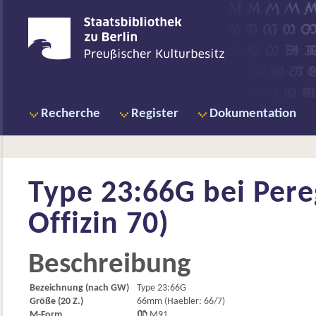
Recherche
Register
Dokumentation
Type 23:66G bei
Pere
Offizin 70)
Beschreibung
Bezeichnung (nach GW)
Type 23:66G
Größe (20 Z.)
66mm (Haebler: 66/7)
M-Form

M91