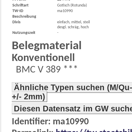
Schriftart
Gotisch (Rotunda)
TW-ID
ma10990
Beschreibung
Divis
einfach, mittel, steil
desgl. schräg, hoch
Nutzungszeit
-
Belegmaterial
Konventionell
BMC V 389 ***
Ähnliche Typen suchen (M/Qu-
+/- 2mm)
Diesen Datensatz im GW such
Identifier: ma10990