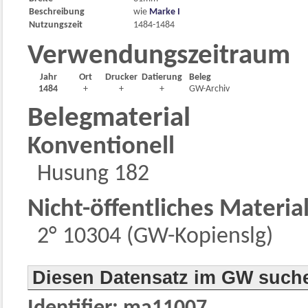
Beschreibung
wie
Marke I
Nutzungszeit
1484-1484
Verwendungszeitraum
Jahr
Ort
Drucker
Datierung
Beleg
1484
+
+
+
GW-Archiv
Belegmaterial
Konventionell
Husung 182
Nicht-öffentliches Materia
2° 10304 (GW-Kopienslg)
Diesen Datensatz im GW such