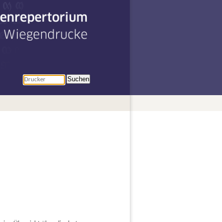
penrepertorium
r Wiegendrucke
Suchen