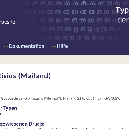
Ty
de
Dokumentation
Hilfe
isius (Mailand)
it Jacobus de Sancto Nazario ("de ripa"), Mailand 21 (of0891); vgl. GW 3829.
er Typen
t
hgewiesenen Drucke