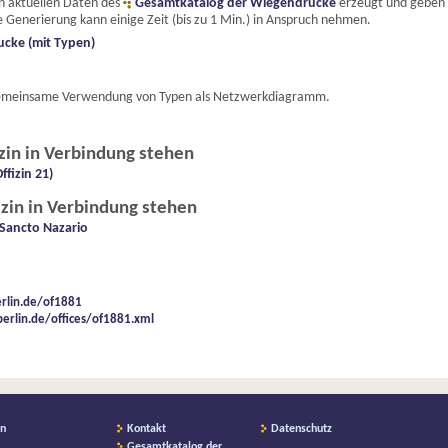
en aktuellen Daten des
Gesamtkatalog der Wiegendrucke
erzeugt und geben e
 Generierung kann einige Zeit (bis zu 1 Min.) in Anspruch nehmen.
ucke (mit Typen)
e gemeinsame Verwendung von Typen als Netzwerkdiagramm.
izin in Verbindung stehen
fizin 21)
izin in Verbindung stehen
Sancto Nazario
erlin.de/of1881
berlin.de/offices/of1881.xml
on
Kontakt
Datenschutz
Gesamtkatalog der