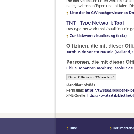
Die hier verlinkten Listen werden aus d
nachgewiesenen Typen und Initialen. Die
Liste der im GW nachgewiesenen Dr
TNT - Type Network Tool
Das Type Network Tool visualisiert di
Zur Netzwerkvisualierung (beta)
Offizinen, die mit dieser Off
Jacobus de Sancto Nazario (Mailand, Of
Personen, die mit dieser Off
Risius, Johannes Jacobus
;
Jacobus de 
Diese Offizin im GW suchen!
Identifier: of1881
Permalink:
https://tw.staatsbibliothek-b
XML-Quelle:
https://tw.staatsbibliothek-
Hilfe
Dokumentati