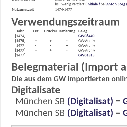
hs.: wenig verziert (
Initiale f
bei
Anton Sorg (
Nutzungszeit
1474-1477
Verwendungszeitraum
Jahr
Ort
Drucker
Datierung
Beleg
[1474]
-
-
-
GW08440
[
1475
]
+
+
-
GW-Archiv
1477
-
-
+
GW-Archiv
[
1477
]
+
+
-
GW-Archiv
[1477]
-
-
-
GW01315
Belegmaterial (Import 
Die aus dem GW importierten online
Digitalisate
München SB
(Digitalisat)
=
München SB
(Digitalisat)
=