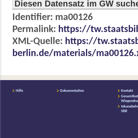
Diesen Datensatz im GW such
Identifier: ma00126
Permalink:
https://tw.staatsb
XML-Quelle:
https://tw.staats
berlin.de/materials/ma00126
Hilfe
Dokumentation
Kontakt
Gesamtkat
Wiegendru
Inkunabelr
SBB