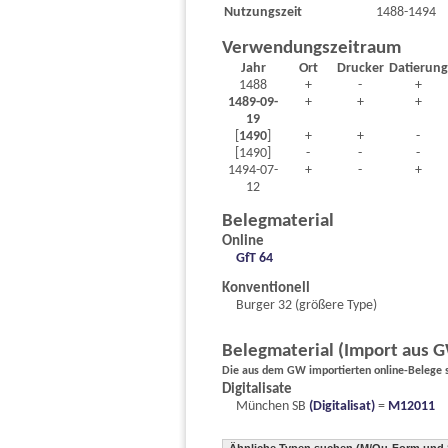
Nutzungszeit
1488-1494
Verwendungszeitraum
Jahr
Ort
Drucker
Datierung
1488
+
-
+
1489-09-
+
+
+
19
[
1490
]
+
+
-
[1490]
-
-
-
1494-07-
+
-
+
12
Belegmaterial
Online
GfT 64
Konventionell
Burger 32 (größere Type)
Belegmaterial (Import aus 
Die aus dem GW importierten online-Belege si
Digitalisate
München SB
(Digitalisat)
=
M12011