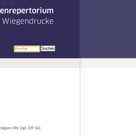
penrepertorium
r Wiegendrucke
Suchen
eckigem Öhr (vgl. GfT 64)