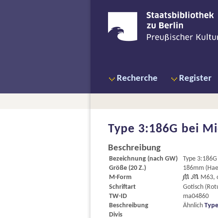
Recherche
Register
Type 3:186G bei
Mi
Beschreibung
Bezeichnung (nach GW)
Type 3:186G
Größe (20 Z.)
186mm (Haeb
M-Form
 
M63, 
Schriftart
Gotisch (Rot
TW-ID
ma04860
Beschreibung
Ähnlich
Type
Divis