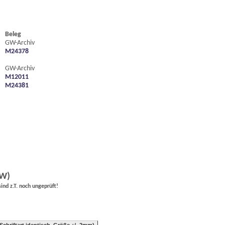
Beleg
GW-Archiv
M24378
GW-Archiv
M12011
M24381
GW)
nd z.T. noch ungeprüft!