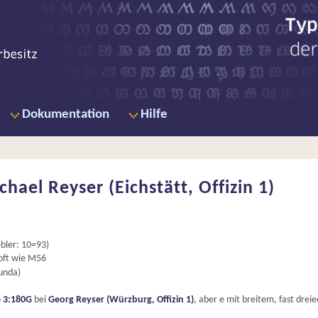
Ty
de
Dokumentation
Hilfe
chael Reyser (Eichstätt, Offizin 1)
ler: 10=93)
oft wie M56
unda)
 3:180G
bei
Georg Reyser (Würzburg, Offizin 1)
, aber e mit breitem, fast drei