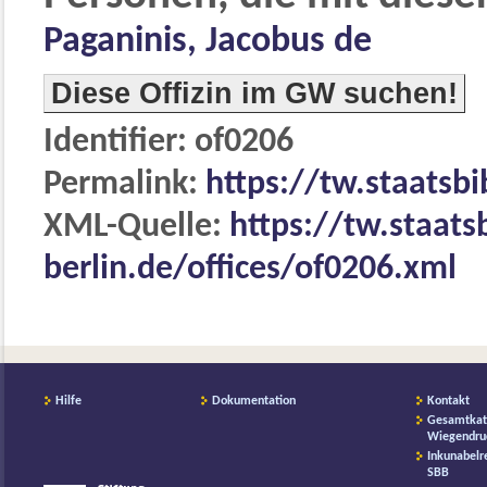
Paganinis, Jacobus de
Diese Offizin im GW suchen!
Identifier: of0206
Permalink:
https://tw.staatsbi
XML-Quelle:
https://tw.staats
berlin.de/offices/of0206.xml
Hilfe
Dokumentation
Kontakt
Gesamtkat
Wiegendru
Inkunabelr
SBB