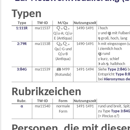
Typen
Type
TW-ID
M/Qu
Nutzungszeit
1:111R
ma11537
 
1490-1491
í hoch
y und

mit Fußseri
Q|u-A; Q|u-
E (Antiqua)
ꝯ
groß, hoch, lang
2:79R
ma11538
 
1490-1491
h mit eingezogen (
i ziemlich hoch
Qu|-G und

rund
Q|u-B
(Antiqua)
y kurz, schief

als
ꝯ
, halbhoch
3:84G
ma11539

M99
1491-1494
Siehe
Type 2:84G
b
Entspricht
Type 8:
(Rotunda)
bei
Hieronymus de P
Rubrikzeichen
Rubr.
TW-ID
Form
Nutzungszeit
α
ma11540
normale
1491-1491
rund und breit, Spi
zu Type
Type 3:84
Form
(= Pincius α?)
Personen, die mit diese