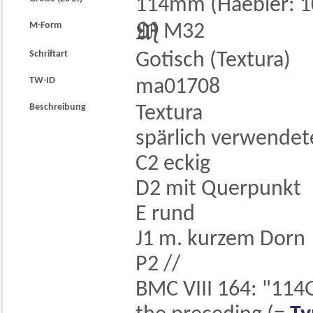
114mm (Haebler: 1
M-Form

M32
Schriftart
Gotisch (Textura)
TW-ID
ma01708
Beschreibung
Textura
spärlich verwendete
C2 eckig
D2 mit Querpunkt
E rund
J1 m. kurzem Dorn
P2 //
BMC VIII 164: "114G.