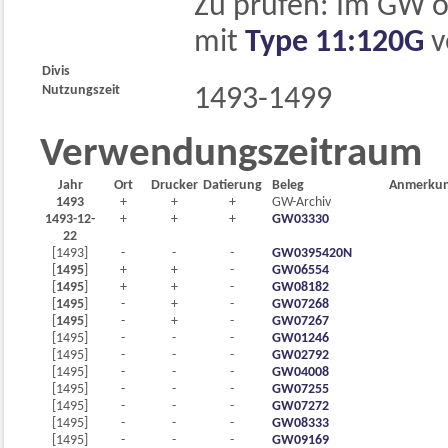
Zu prüfen: Im GW o
mit
Type 11:120G
v
Divis
Nutzungszeit
1493-1499
Verwendungszeitraum
Jahr
Ort
Drucker
Datierung
Beleg
Anmerku
1493
+
+
+
GW-Archiv
1493-12-
+
+
+
GW03330
22
[1493]
-
-
-
GW0395420N
[
1495
]
+
+
-
GW06554
[
1495
]
+
+
-
GW08182
[
1495
]
-
+
-
GW07268
[
1495
]
-
+
-
GW07267
[1495]
-
-
-
GW01246
[1495]
-
-
-
GW02792
[1495]
-
-
-
GW04008
[1495]
-
-
-
GW07255
[1495]
-
-
-
GW07272
[1495]
-
-
-
GW08333
[1495]
-
-
-
GW09169