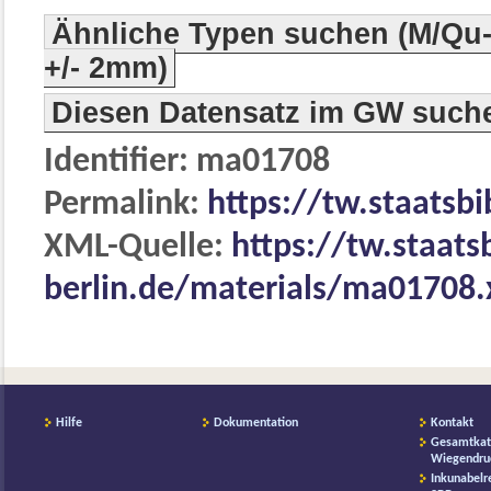
Ähnliche Typen suchen (M/Qu-
+/- 2mm)
Diesen Datensatz im GW such
Identifier: ma01708
Permalink:
https://tw.staatsb
XML-Quelle:
https://tw.staats
berlin.de/materials/ma01708
Hilfe
Dokumentation
Kontakt
Gesamtkat
Wiegendru
Inkunabelr