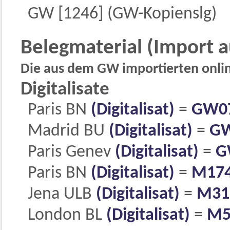
GW [1246] (GW-Kopienslg)
Belegmaterial (Import 
Die aus dem GW importierten online
Digitalisate
Paris BN
(Digitalisat)
=
GW0
Madrid BU
(Digitalisat)
=
GW
Paris Genev
(Digitalisat)
=
G
Paris BN
(Digitalisat)
=
M17
Jena ULB
(Digitalisat)
=
M31
London BL
(Digitalisat)
=
M5