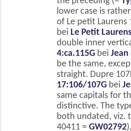
the preceding (=
Ty
lower case is rather
of Le petit Laurens 
bei
Le Petit Laurens
double inner vertica
4:ca.115G
bei
Jean 
be the same, except
straight. Dupre 107B
17:106/107G
bei
Je
same capitals for t
distinctive. The ty
both undated, viz. 
40411 =
GW02792
)