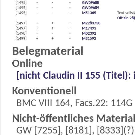
[1495]
-
-
-
GW09688
[1495]
-
-
-
GW09689
[1495]
-
-
-
M51365
Text volls
Offizin 28)
[
1497
]
+
+
-
M2283730
[
1497
]
+
+
-
M17493
[1498]
-
-
-
M02392
[
1499
]
+
+
-
M31592
Belegmaterial
Online
[nicht Claudin II 155 (Titel): 
Konventionell
BMC VIII 164, Facs.22: 114G 
Nicht-öffentliches Materia
GW [7255], [8181], [8333](?)