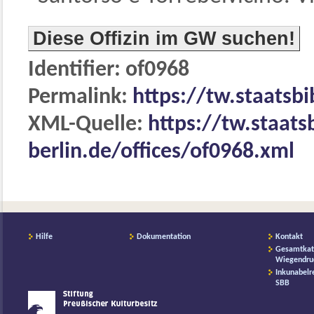
Diese Offizin im GW suchen!
Identifier: of0968
Permalink:
https://tw.staatsbi
XML-Quelle:
https://tw.staats
berlin.de/offices/of0968.xml
Hilfe
Dokumentation
Kontakt
Gesamtkat
Wiegendru
Inkunabelr
SBB