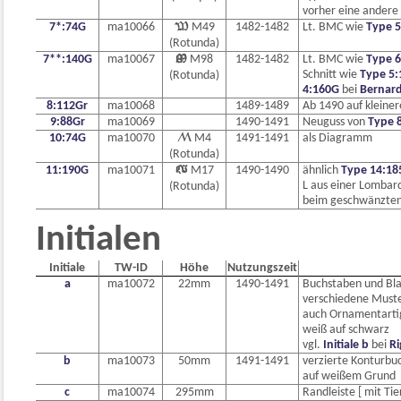
vorher eine andere 
7*:74G
ma10066

M49
1482-1482
Lt. BMC wie
Type 
(Rotunda)
7**:140G
ma10067

M98
1482-1482
Lt. BMC wie
Type 
Schnitt wie
Type 5
(Rotunda)
4:160G
bei
Bernard
8:112Gr
ma10068
1489-1489
Ab 1490 auf kleine
9:88Gr
ma10069
1490-1491
Neuguss von
Type 
10:74G
ma10070

M4
1491-1491
als Diagramm
(Rotunda)
11:190G
ma10071

M17
1490-1490
ähnlich
Type 14:18
L aus einer Lombar
(Rotunda)
beim geschwänzten 
Initialen
Initiale
TW-ID
Höhe
Nutzungszeit
a
ma10072
22mm
1490-1491
Buchstaben und Bl
verschiedene Must
auch Ornamentarti
weiß auf schwarz
vgl.
Initiale b
bei
Ri
b
ma10073
50mm
1491-1491
verzierte Konturbuc
auf weißem Grund
c
ma10074
295mm
Randleiste [ mit Ti