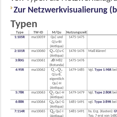
Zur Netzwerkvisualierung (b
Typen
Type
TW-ID
M/Qu
Nutzungszeit
1:105R
ma10059
Qu| und
1475-1475
Q|u-BI
(Antiqua)
2:101R
ma10060

Q|u-C
1476-1476
Maß klären!
(Antiqua)
3:80G
ma10061

M82
1475-1476
(Rotunda)
4:95R
ma10062
 
1479-1485
Vgl.
Type 1:96R
be
Q|u-B,
eigentlich
Qu|-H
(Antiqua)
5:78R
ma10063

Qu|-H
1479-1479
Vgl.
Type 2:80R
be
(Antiqua)
6:88R
ma10064

Qu|-G
1481-1491
vgl.
Type 3:89R
be
(Antiqua)
7:114R
ma10065

Qu|-I
1481-1491
hs. Erg. (Kasten):
G
Typ. 7 erst von 148
(Antiqua)