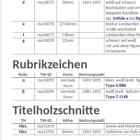
d
ma10075
50mm
1491-1491
weiß auf schwarz
Buchstaben und or
doppelte Randlinie
vgl.
Initiale a
bei
Ri
e
ma10076
27/40mm
Kontur-Lombarden 
Größe wechselnd
f
ma10077
7/8mm
Lombarden ohne Pe
g
ma10078
22mm
schwarz auf weiß
mit und ohne Figur
Ornamente
Rubrikzeichen
Rubr.
TW-ID
Form
Nutzungszeit
α
ma10093
normale
1491-1491
klein, weiß breit, S
Type 6:88R
Form
β
ma10094
normale
1481-1491
weiß breit, Spitzen 
Type 7:114R
Form
Titelholzschnitte
TH
TW-ID
Höhe
Nutzungszeit
Hlzs.
ma12419
Sonne und Mond im S
Hlzs.
ma12593
60mm
1491-1491
Gelehrter am Pult 